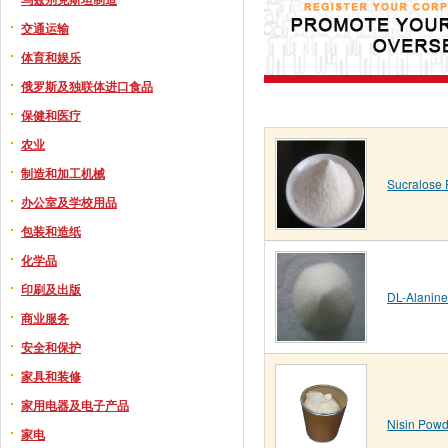
交通运输
体育和娱乐
俄罗斯及独联体进口食品
保健和医疗
农业
制造和加工机械
Sucralose 
办公室及学校用品
包装和造纸
化学品
印刷及出版
DL-Alanine
商业服务
安全和保护
家具和装修
家用电器及电子产品
Nisin Powd
家电