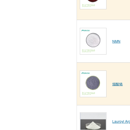
NMN
烟酸铬
Lauroyl Arg