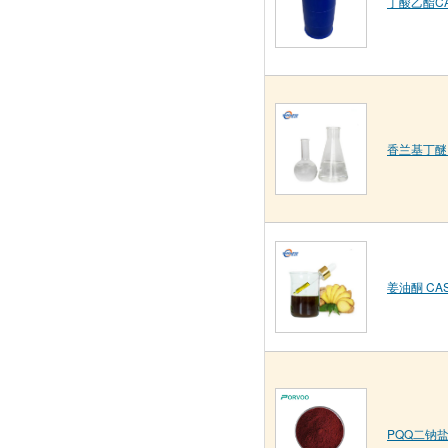
丁酸乙酯CAS
香兰基丁醚 C
姜油酮 CAS
PQQ二钠