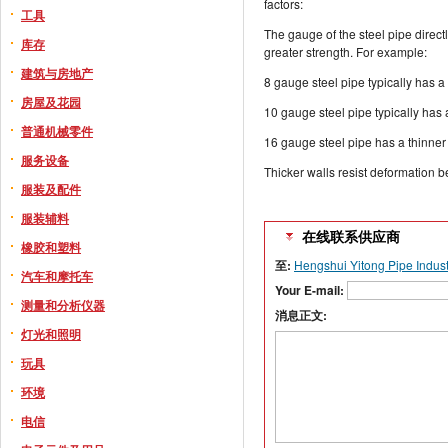
factors:
工具
The gauge of the steel pipe direct
库存
greater strength. For example:
建筑与房地产
8 gauge steel pipe typically has 
房屋及花园
10 gauge steel pipe typically has
普通机械零件
16 gauge steel pipe has a thinner
服务设备
Thicker walls resist deformation be
服装及配件
服装辅料
在线联系供应商
橡胶和塑料
至:
Hengshui Yitong Pipe Indust
汽车和摩托车
Your E-mail:
测量和分析仪器
消息正文:
灯光和照明
玩具
环境
电信