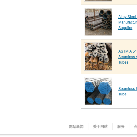
Alloy Steel
Manufactur
Supplier
ASTM A 51
Seamless A
Tubes
Seamless S
Tube
网站新闻
关于网站
服务