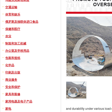
交通运输
体育和娱乐
俄罗斯及独联体进口食品
保健和医疗
农业
制造和加工机械
办公室及学校用品
包装和造纸
化学品
印刷及出版
商业服务
安全和保护
家具和装修
家用电器及电子产品
家电
and durability under various load 