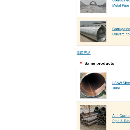
Metal Pipe
Corrugate
Culvert Pi
供应产品
Same products
LSAW Steel
Tube
Anti-Corros
Pipe & Tub