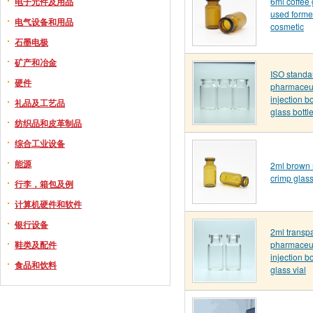
电子元件及用品
6ml coffee 
used forme
电气设备和用品
cosmetic
石墨电极
矿产和冶金
ISO standa
硬件
pharmaceut
injection b
礼品及工艺品
glass bottl
纺织品和皮革制品
综合工业设备
能源
2ml brown 
crimp glass
行李，箱包及例
计算机硬件和软件
银行设备
2ml transp
鞋类及配件
pharmaceut
injection b
食品和饮料
glass vial