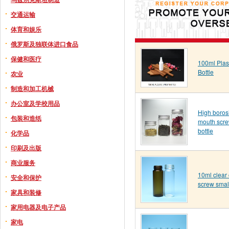
交通运输
体育和娱乐
俄罗斯及独联体进口食品
保健和医疗
100ml Plas
Bottle
农业
制造和加工机械
办公室及学校用品
High borosi
包装和造纸
mouth scre
bottle
化学品
印刷及出版
商业服务
10ml clear
安全和保护
screw small
家具和装修
家用电器及电子产品
家电