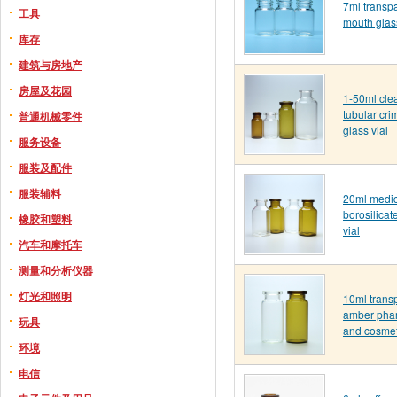
7ml transp
工具
mouth glass
库存
建筑与房地产
房屋及花园
1-50ml cle
tubular cri
普通机械零件
glass vial
服务设备
服装及配件
服装辅料
20ml medic
borosilicat
橡胶和塑料
vial
汽车和摩托车
测量和分析仪器
灯光和照明
10ml trans
amber phar
玩具
and cosmeti
环境
电信