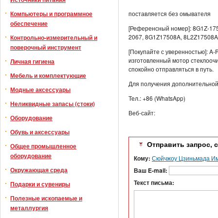
Компьютеры и программное
поставляется без омывателя
обеспечение
[Референсный номер]: 8G1Z-175
2067, 8G1Z17508A, 8L2Z17508A
Контрольно-измерительный и
поверочный инструмент
[Покупайте с уверенностью]: A
изготовленный мотор стеклооч
Личная гигиена
спокойно отправляться в путь.
Мебель и комплектующие
Для получения дополнительной
Модные аксессуары
Тел.: +86 (WhatsApp)
Неликвидные запасы (стоки)
Веб-сайт:
Оборудование
Обувь и аксессуары
Отправить запрос, 
Общее промышленное
оборудование
Кому:
Сюйчжоу Цзиньмада Имп
Окружающая среда
Ваш E-mail:
Текст письма:
Подарки и сувениры
Полезные ископаемые и
металлургия