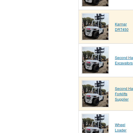
Karmar
DRT450
Second H
Excavators
Second H
Forklifts
Supplier
Wheel
Loader