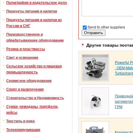
Полиграфия и издательское дело
Продукты питания и напитки
Продукты питания и напитки из
России и СНГ
Send to other suppliers
Производственное и
обрабатывающее оборудование
Другие товары поста
Резина и пластмассы
Свет и освещение
Powerful P
Сельское хозяйство и пищевая
· OEM-Mat
промышленность
Turbocharg
Сервисное оборудование
Спорт и развлечения
Приводно
Строительство и Недвижимость
натяжител
Сумки, чемоданы, портфели,
ГРМ
кейсы
Текстиль и кожа
Телекоммуникации
Конденса