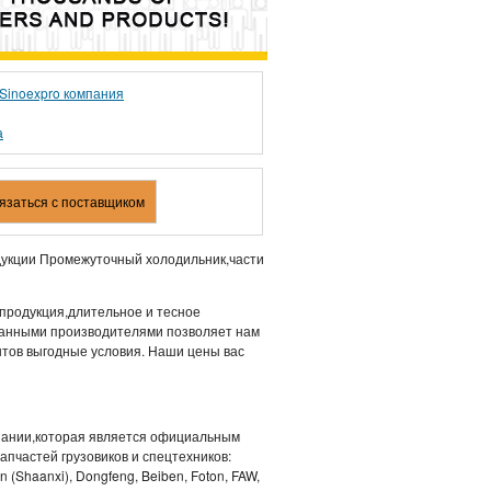
 Sinoexpro компания
а
вязаться с поставщиком
укции Промежуточный холодильник,части
 продукция,длительное и тесное
ранными производителями позволяет нам
нтов выгодные условия. Наши цены вас
мпании,которая является официальным
апчастей грузовиков и спецтехников:
 (Shaanxi), Dongfeng, Beiben, Foton, FAW,