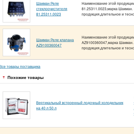
Шакман Реле
Наименование этой продукции
стеклоочистителя
81.25311.0023,марка Шакман.
81.25311.0023
продукция,длительное и тесное
Наименование этой продукции
Шакман Реле клапана
AZ9100360047,марка Шакман. 
AZ9100360047
продукция,длительное и тесно
Все товары поставщика
Похожие товары
Вертикальный встроенный лодочный холодильник
на 40 л 50 л