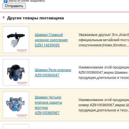
Send to other suppliers
Другие товары поставщика
Шакман Главный
Уважаемые друзья! Это Jinan
цилиндр сцепления
официальным китайский поста
DZ9114230020
спецтехников:(Howo,Sinotruc...
Наименование этой продукции
Шакман Реле клапана
AZ9100360047,марка Шакман. 
AZ9100360047
продукция,длительное и тесно
Шакман Четыре
Наименование этой продукции
клапана защиты
номер AZ9100360067,марка Ша
контура
продукция,длительное и тесн..
AZ9100360067