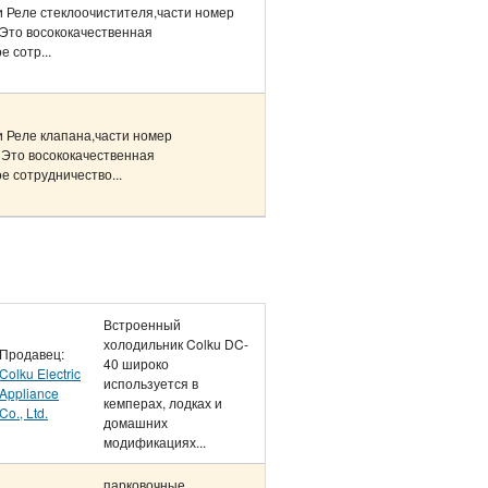
 Реле стеклоочистителя,части номер
 Это восококачественная
 сотр...
 Реле клапана,части номер
Это восококачественная
е сотрудничество...
Встроенный
холодильник Colku DC-
Продавец:
40 широко
Colku Electric
используется в
Appliance
кемперах, лодках и
Co., Ltd.
домашних
модификациях...
парковочные