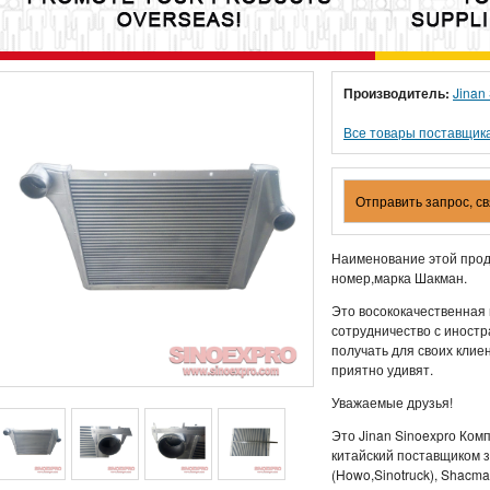
Производитель:
Jinan
Все товары поставщик
Отправить запрос, с
Наименование этой прод
номер,марка Шакман.
Это восококачественная
сотрудничество с иност
получать для своих клие
приятно удивят.
Уважаемые друзья!
Это Jinan Sinoexprо Ко
китайский поставщиком з
(Howo,Sinotruck), Shacman