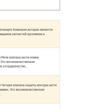
Sinoexprо Компания,которая является
вщиком запчастей грузовиков и
 Реле клапана,части номер
Это восококачественная
е сотрудничество...
 Четыре клапана защиты контура,части
кман. Это восококачественная
.