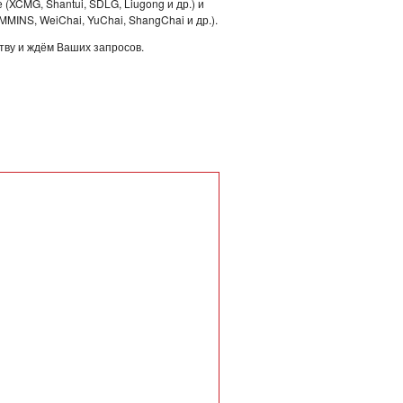
 (XCMG, Shantui, SDLG, Liugong и др.) и
INS, WeiChai, YuChai, ShangChai и др.).
тву и ждём Ваших запросов.