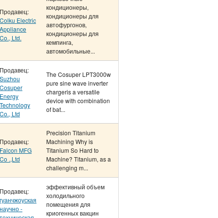
кондиционеры,
Продавец:
кондиционеры для
Colku Electric
автофургонов,
Appliance
кондиционеры для
Co., Ltd.
кемпинга,
автомобильные...
Продавец:
The Cosuper LPT3000w
Suzhou
pure sine wave inverter
Cosuper
chargeris a versatile
Energy
device with combination
Technology
of bat...
Co., Ltd
Precision Titanium
Продавец:
Machining Why is
Falcon MFG
Titanium So Hard to
Co .,Ltd
Machine? Titanium, as a
challenging m...
эффективный объем
Продавец:
холодильного
гуанчжоуская
помещения для
научно -
криогенных вакцин
техническая