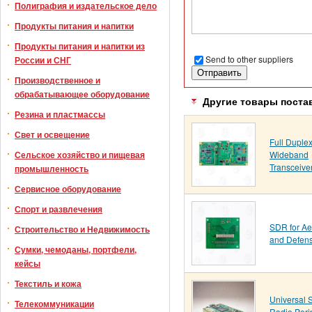
Полиграфия и издательское дело
Продукты питания и напитки
Продукты питания и напитки из
Send to other suppliers
России и СНГ
Производственное и
обрабатывающее оборудование
Другие товары поста
Резина и пластмассы
Свет и освещение
Full Duple
Wideband
Сельское хозяйство и пищевая
Transceive
промышленность
Сервисное оборудование
Спорт и развлечения
SDR for A
Строительство и Недвижимость
and Defen
Сумки, чемоданы, портфели,
кейсы
Текстиль и кожа
Universal 
Телекоммуникации
Radio Peri