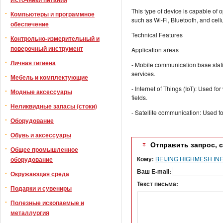
This type of device is capable of
Компьютеры и программное
such as Wi-Fi, Bluetooth, and cell
обеспечение
Technical Features
Контрольно-измерительный и
поверочный инструмент
Application areas
Личная гигиена
- Mobile communication base stat
services.
Мебель и комплектующие
- Internet of Things (IoT): Used 
Модные аксессуары
fields.
Неликвидные запасы (стоки)
- Satellite communication: Used fo
Оборудование
Обувь и аксессуары
Отправить запрос, 
Общее промышленное
Кому:
BEIJING HIGHMESH IN
оборудование
Ваш E-mail:
Окружающая среда
Текст письма:
Подарки и сувениры
Полезные ископаемые и
металлургия