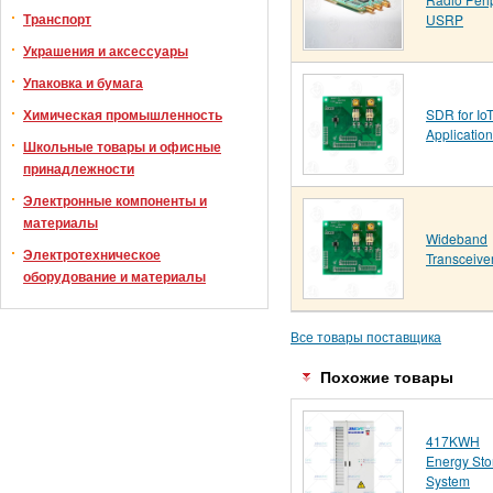
Транспорт
USRP
Украшения и аксессуары
Упаковка и бумага
SDR for Io
Химическая промышленность
Applicatio
Школьные товары и офисные
принадлежности
Электронные компоненты и
материалы
Wideband
Электротехническое
Transceive
оборудование и материалы
Все товары поставщика
Похожие товары
417KWH
Energy Sto
System