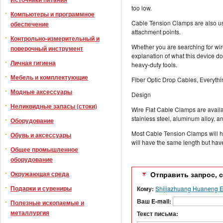
too low.
Компьютеры и программное
Cable Tension Clamps are also use
обеспечение
attachment points.
Контрольно-измерительный и
Whether you are searching for wire
поверочный инструмент
explanation of what this device doe
Личная гигиена
heavy-duty tools.
Мебель и комплектующие
Fiber Optic Drop Cables, Everyth
Модные аксессуары
Design
Неликвидные запасы (стоки)
Wire Flat Cable Clamps are availab
stainless steel, aluminum alloy, a
Оборудование
Most Cable Tension Clamps will h
Обувь и аксессуары
will have the same length but hav
Общее промышленное
оборудование
Окружающая среда
Отправить запрос, 
Подарки и сувениры
Кому:
Shijiazhuang Huaneng Ele
Ваш E-mail:
Полезные ископаемые и
металлургия
Текст письма: