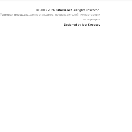
© 2003-2026
Kitairu.net
. All rights reserved.
Торговая площадка
для поставщиков, производителей, импортеров и
экспортеров
Designed by Igor Koposov