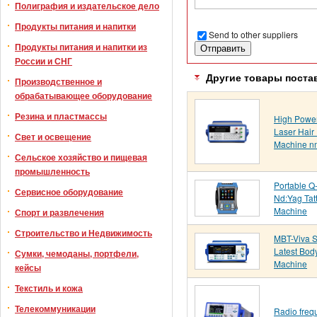
Полиграфия и издательское дело
Продукты питания и напитки
Send to other suppliers
Продукты питания и напитки из
России и СНГ
Другие товары поста
Производственное и
обрабатывающее оборудование
Резина и пластмассы
High Powe
Laser Hair
Свет и освещение
Machine n
Сельское хозяйство и пищевая
промышленность
Portable Q
Сервисное оборудование
Nd:Yag Tat
Machine
Спорт и развлечения
Строительство и Недвижимость
MBT-Viva S
Latest Bod
Сумки, чемоданы, портфели,
Machine
кейсы
Текстиль и кожа
Телекоммуникации
Radio freq