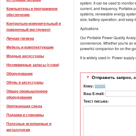
system. It can be used to monitor 
Компьютеры и программное
current, and frequency. Portable 
systems, renewable energy system
обеспечение
size, battery operation, and easy-
Контрольно-измерительный и
Aplications
поверочный инструмент
Our Portable Power Quality Analy
Личная гигиена
convenience. Whether you're an el
Мебель и комплектующие
powerful companion for on-the-go 
Модные аксессуары
It is widely used in: Power supp
Неликвидные запасы (стоки)
Оборудование
Отправить запрос, 
Обувь и аксессуары
Кому:
00000
Общее промышленное
Ваш E-mail:
оборудование
Текст письма:
Окружающая среда
Подарки и сувениры
Полезные ископаемые и
металлургия