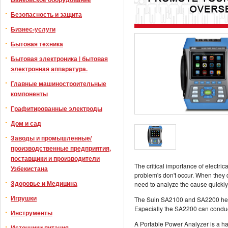
Безопасность и защита
Бизнес-услуги
Бытовая техника
Бытовая электроника | бытовая
электронная аппаратура.
Главные машиностроительные
компоненты
Графитированные электроды
Дом и сад
Заводы и промышленные/
производственные предприятия,
поставщики и производители
The critical importance of electr
Узбекистана
problem's don't occur. When they 
Здоровье и Медицина
need to analyze the cause quickly
Игрушки
The Suin SA2100 and SA2200 help 
Especially the SA2200 can conduct
Инструменты
A Portable Power Analyzer is a ha
Источники питания