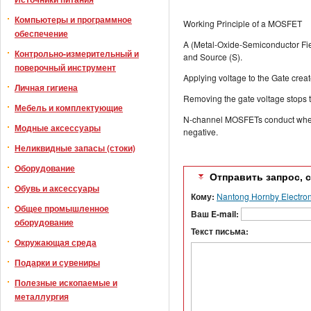
Компьютеры и программное
Working Principle of a MOSFET
обеспечение
A (Metal-Oxide-Semiconductor Field
Контрольно-измерительный и
and Source (S).
поверочный инструмент
Applying voltage to the Gate creat
Личная гигиена
Removing the gate voltage stops
Мебель и комплектующие
N-channel MOSFETs conduct when t
Модные аксессуары
negative.
Неликвидные запасы (стоки)
Оборудование
Отправить запрос, 
Обувь и аксессуары
Кому:
Nantong Hornby Electron
Общее промышленное
Ваш E-mail:
оборудование
Текст письма:
Окружающая среда
Подарки и сувениры
Полезные ископаемые и
металлургия