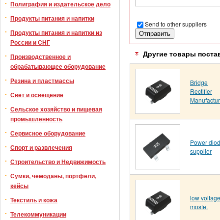
Полиграфия и издательское дело
Продукты питания и напитки
Send to other suppliers
Продукты питания и напитки из
России и СНГ
Другие товары поста
Производственное и
обрабатывающее оборудование
Резина и пластмассы
Bridge
Rectifier
Свет и освещение
Manufactur
Сельское хозяйство и пищевая
промышленность
Сервисное оборудование
Power dio
Спорт и развлечения
supplier
Строительство и Недвижимость
Сумки, чемоданы, портфели,
кейсы
low voltag
Текстиль и кожа
mosfet
Телекоммуникации