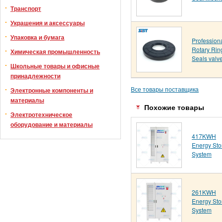
Транспорт
Украшения и аксессуары
Упаковка и бумага
Profession
Rotary Ring
Химическая промышленность
Seals valv
Школьные товары и офисные
принадлежности
Все товары поставщика
Электронные компоненты и
материалы
Похожие товары
Электротехническое
оборудование и материалы
417KWH
Energy Sto
System
261KWH
Energy Sto
System