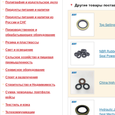
Полиграфия и издательское дело
Другие товары поста
Продукты питания и напитки
Продукты питания и напитки из
России и СНГ
Top Sellin
Производственное и
обрабатывающее оборудование
Резина и пластмассы
Свет и освещение
NBR Rubber
Seal Power
Сельское хозяйство и пищевая
промышленность
Сервисное оборудование
Спорт и развлечения
China high 
Строительство и Недвижимость
Сумки, чемоданы, портфели,
кейсы
Текстиль и кожа
Hydraulic J
Телекоммуникации
Seal Mecha