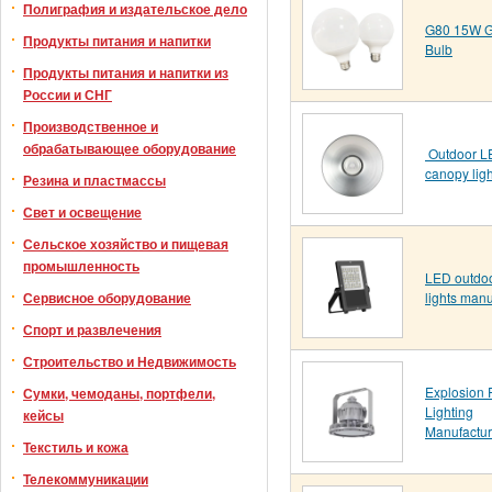
Полиграфия и издательское дело
G80 15W G
Продукты питания и напитки
Bulb
Продукты питания и напитки из
России и СНГ
Производственное и
обрабатывающее оборудование
Outdoor L
canopy ligh
Резина и пластмассы
Свет и освещение
Сельское хозяйство и пищевая
промышленность
LED outdoo
lights manu
Сервисное оборудование
Спорт и развлечения
Строительство и Недвижимость
Explosion 
Сумки, чемоданы, портфели,
Lighting
кейсы
Manufactur
Текстиль и кожа
Телекоммуникации