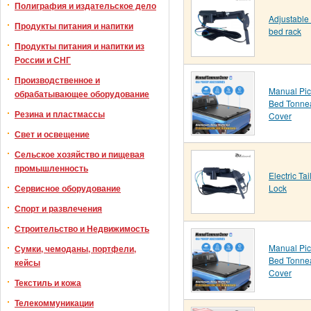
Полиграфия и издательское дело
Adjustable 
Продукты питания и напитки
bed rack
Продукты питания и напитки из
России и СНГ
Производственное и
Manual Pi
обрабатывающее оборудование
Bed Tonne
Резина и пластмассы
Cover
Свет и освещение
Сельское хозяйство и пищевая
промышленность
Electric Tai
Lock
Сервисное оборудование
Спорт и развлечения
Строительство и Недвижимость
Manual Pi
Сумки, чемоданы, портфели,
Bed Tonne
кейсы
Cover
Текстиль и кожа
Телекоммуникации