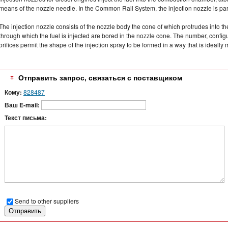
means of the nozzle needle. In the Common Rail System, the injection nozzle is part 
The injection nozzle consists of the nozzle body the cone of which protrudes into t
through which the fuel is injected are bored in the nozzle cone. The number, configu
orifices permit the shape of the injection spray to be formed in a way that is ideally
Отправить запрос, связаться с поставщиком
Кому:
828487
Ваш E-mail:
Текст письма:
Send to other suppliers