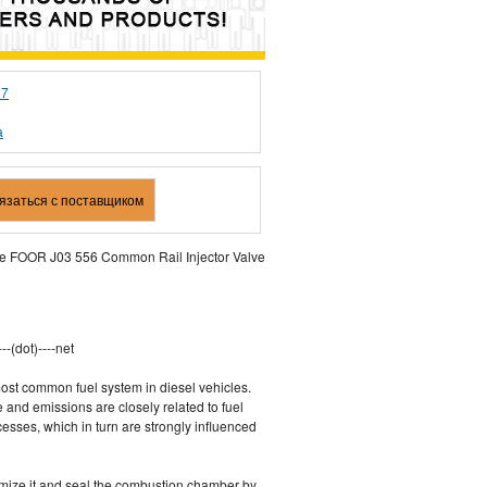
87
а
вязаться с поставщиком
ve FOOR J03 556 Common Rail Injector Valve
--(dot)----net
st common fuel system in diesel vehicles.
and emissions are closely related to fuel
esses, which in turn are strongly influenced
tomize it and seal the combustion chamber by