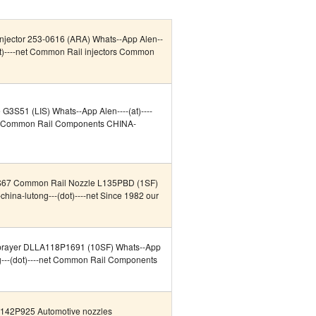
injector 253-0616 (ARA) Whats--App Alen--
(dot)----net Common Rail injectors Common
 G3S51 (LIS) Whats--App Alen----(at)----
net Common Rail Components CHINA-
67 Common Rail Nozzle L135PBD (1SF)
-china-lutong---(dot)----net Since 1982 our
Sprayer DLLA118P1691 (10SF) Whats--App
ong---(dot)----net Common Rail Components
142P925 Automotive nozzles