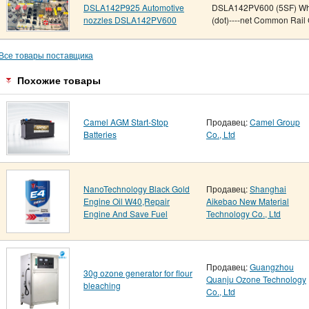
DSLA142P925 Automotive
DSLA142PV600 (5SF) Whats
nozzles DSLA142PV600
(dot)----net Common Rail
Все товары поставщика
Похожие товары
Camel AGM Start-Stop
Продавец:
Camel Group
Batteries
Co., Ltd
NanoTechnology Black Gold
Продавец:
Shanghai
Engine Oil W40,Repair
Aikebao New Material
Engine And Save Fuel
Technology Co., Ltd
Продавец:
Guangzhou
30g ozone generator for flour
Quanju Ozone Technology
bleaching
Co., Ltd