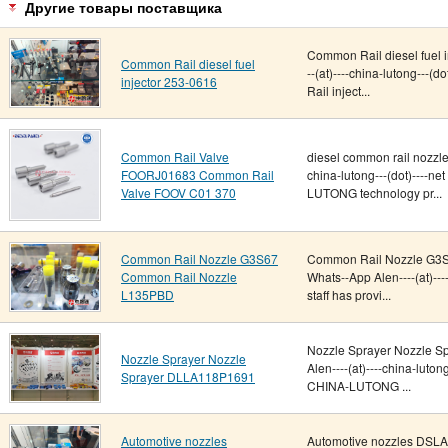
Другие товары поставщика
Common Rail diesel fuel 
Common Rail diesel fuel
--(at)----china-lutong---
injector 253-0616
Rail inject...
Common Rail Valve
diesel common rail nozzle
FOORJ01683 Common Rail
china-lutong---(dot)----
Valve FOOV C01 370
LUTONG technology pr...
Common Rail Nozzle G3S67
Common Rail Nozzle G3S
Common Rail Nozzle
Whats--App Alen----(at)---
L135PBD
staff has provi...
Nozzle Sprayer Nozzle 
Nozzle Sprayer Nozzle
Alen----(at)----china-lut
Sprayer DLLA118P1691
CHINA-LUTONG ...
Automotive nozzles
Automotive nozzles DSLA