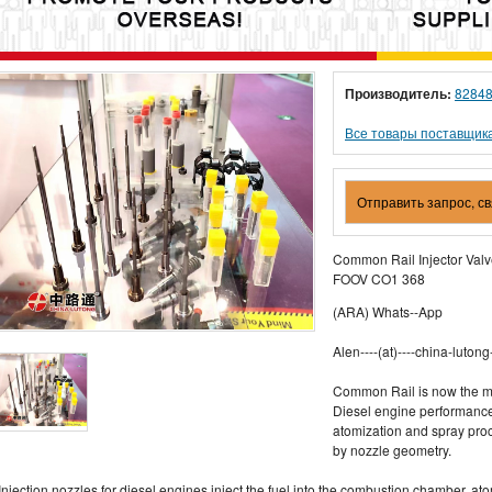
Производитель:
8284
Все товары поставщик
Отправить запрос, с
Common Rail Injector Val
FOOV CO1 368
(ARA) Whats--App
Alen----(at)----china-lutong-
Common Rail is now the mo
Diesel engine performance 
atomization and spray proc
by nozzle geometry.
Injection nozzles for diesel engines inject the fuel into the combustion chamber, a