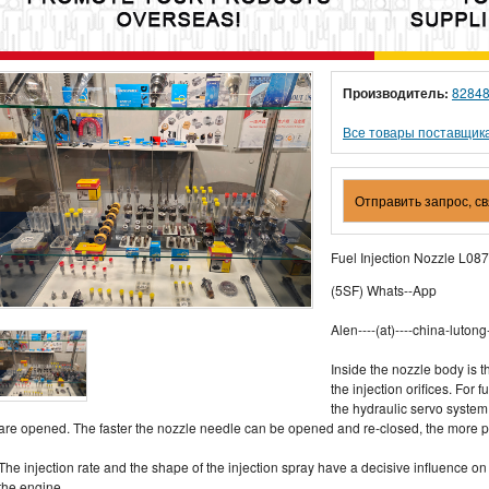
Производитель:
8284
Все товары поставщик
Отправить запрос, с
Fuel Injection Nozzle L0
(5SF) Whats--App
Alen----(at)----china-lutong-
Inside the nozzle body is 
the injection orifices. For 
the hydraulic servo system o
are opened. The faster the nozzle needle can be opened and re-closed, the more pre
The injection rate and the shape of the injection spray have a decisive influence 
the engine.