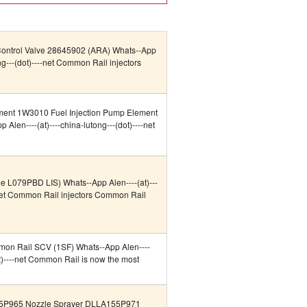
Control Valve 28645902 (ARA) Whats--App
ong---(dot)----net Common Rail injectors
ement 1W3010 Fuel Injection Pump Element
Alen----(at)----china-lutong---(dot)----net
le L079PBD LIS) Whats--App Alen----(at)---
--net Common Rail injectors Common Rail
n Rail SCV (1SF) Whats--App Alen----
ot)----net Common Rail is now the most
55P965 Nozzle Sprayer DLLA155P971