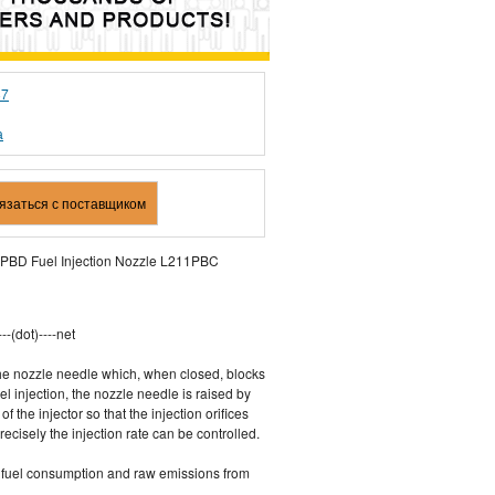
87
а
вязаться с поставщиком
87PBD Fuel Injection Nozzle L211PBC
--(dot)----net
the nozzle needle which, when closed, blocks
fuel injection, the nozzle needle is raised by
f the injector so that the injection orifices
cisely the injection rate can be controlled.
on fuel consumption and raw emissions from