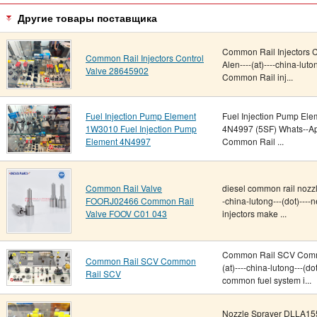
Другие товары поставщика
Common Rail Injectors 
Common Rail Injectors Control
Alen----(at)----china-lut
Valve 28645902
Common Rail inj...
Fuel Injection Pump Element
Fuel Injection Pump El
1W3010 Fuel Injection Pump
4N4997 (5SF) Whats--App 
Element 4N4997
Common Rail ...
Common Rail Valve
diesel common rail nozz
FOORJ02466 Common Rail
-china-lutong---(dot)--
Valve FOOV C01 043
injectors make ...
Common Rail SCV Commo
Common Rail SCV Common
(at)----china-lutong---(d
Rail SCV
common fuel system i...
Nozzle Sprayer DLLA1