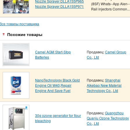
Nozzle Sprayer DLLA155P965
(8SF) Whats--App Alen---
Nozzle Sprayer DLLA155P971
Rail injectors Common...
Все товары поставщика
Похожие товары
Camel AGM Start-Stop
Продавец:
Camel Group
Batteries
Co., Ltd
NanoTechnology Black Gold
Продавец:
Shanghai
Engine Oil W40,Repair
Aikebao New Material
Engine And Save Fuel
Technology Co., Ltd
Продавец:
Guangzhou
30g ozone generator for flour
Quanju Ozone Technology
bleaching
Co., Ltd