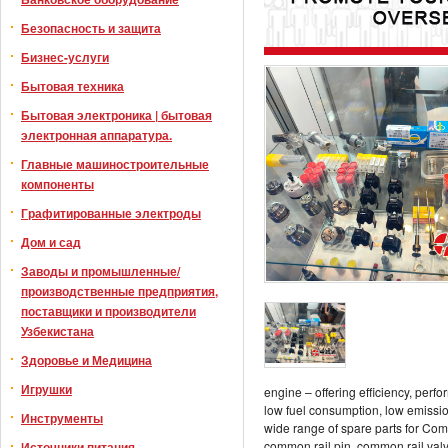
Безопасность и защита
Бизнес-услуги
Бытовая техника
Бытовая электроника | бытовая
электронная аппаратура.
Главные машиностроительные
компоненты
Графитированные электроды
Дом и сад
Заводы и промышленные/
производственные предприятия,
поставщики и производители
Узбекистана
Здоровье и Медицина
Игрушки
engine – offering efficiency, pe
low fuel consumption, low emiss
Инструменты
wide range of spare parts for Comm
common rail pin, common rail valv
Источники питания