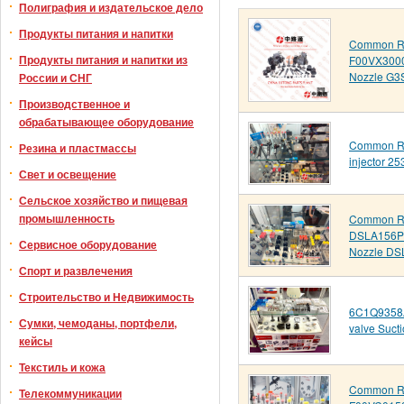
Полиграфия и издательское дело
Продукты питания и напитки
Common Ra
Продукты питания и напитки из
F00VX300
Nozzle G3
России и СНГ
Производственное и
обрабатывающее оборудование
Common Rai
Резина и пластмассы
injector 2
Свет и освещение
Сельское хозяйство и пищевая
промышленность
Common Ra
DSLA156P
Сервисное оборудование
Nozzle D
Спорт и развлечения
Строительство и Недвижимость
6C1Q9358A
Сумки, чемоданы, портфели,
valve Sucti
кейсы
Текстиль и кожа
Common Ra
Телекоммуникации