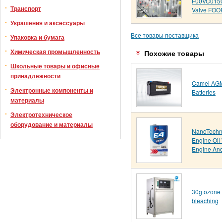
F00VC015
Транспорт
Valve FOO
Украшения и аксессуары
Все товары поставщика
Упаковка и бумага
Химическая промышленность
Похожие товары
Школьные товары и офисные
принадлежности
Camel AGM
Электронные компоненты и
Batteries
материалы
Электротехническое
оборудование и материалы
NanoTechn
Engine Oil
Engine And
30g ozone g
bleaching