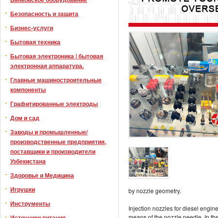
Безопасность и защита
Бизнес-услуги
Бытовая техника
Бытовая электроника | бытовая
электронная аппаратура.
Главные машиностроительные
компоненты
Графитированные электроды
Дом и сад
Заводы и промышленные/
производственные предприятия,
поставщики и производители
Узбекистана
Здоровье и Медицина
Игрушки
by nozzle geometry.
Инструменты
Injection nozzles for diesel engin
means of the nozzle needle. In the
Источники питания