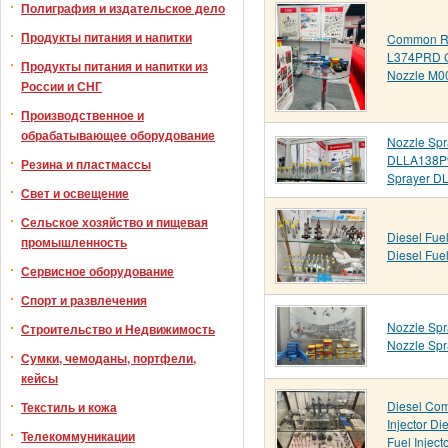
Полиграфия и издательское дело
Продукты питания и напитки
Common Ra
L374PRD 
Продукты питания и напитки из
Nozzle M0
России и СНГ
Производственное и
обрабатывающее оборудование
Nozzle Spr
DLLA138P9
Резина и пластмассы
Sprayer D
Свет и освещение
Сельское хозяйство и пищевая
Diesel Fuel
промышленность
Diesel Fuel
Сервисное оборудование
Спорт и развлечения
Nozzle Sp
Строительство и Недвижимость
Nozzle Sp
Сумки, чемоданы, портфели,
кейсы
Diesel Com
Текстиль и кожа
Injector D
Телекоммуникации
Fuel Inject