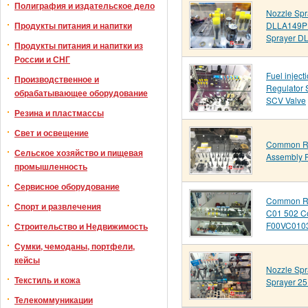
Полиграфия и издательское дело
Nozzle Spr
DLLA149P
Продукты питания и напитки
Sprayer D
Продукты питания и напитки из
России и СНГ
Fuel injec
Производственное и
Regulator 
обрабатывающее оборудование
SCV Valve
Резина и пластмассы
Свет и освещение
Common Rai
Сельское хозяйство и пищевая
Assembly 
промышленность
Сервисное оборудование
Common Ra
Спорт и развлечения
C01 502 C
F00VC010
Строительство и Недвижимость
Сумки, чемоданы, портфели,
кейсы
Nozzle Spr
Текстиль и кожа
Sprayer 2
Телекоммуникации