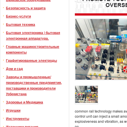
Безопасность и защита
Бизнес-услуги
Бытовая техника
Бытовая электроника | бытовая
электронная аппаратура.
Главные машиностроительные
компоненты
Графитированные электроды
Дом и сад
Заводы и промышленные/
производственные предприятия,
поставщики и производители
Узбекистана
Здоровье и Медицина
Игрушки
common rail technology makes avail
control unit can inject a small amou
Инструменты
explosiveness and vibration, as wel
on.
Источники питания