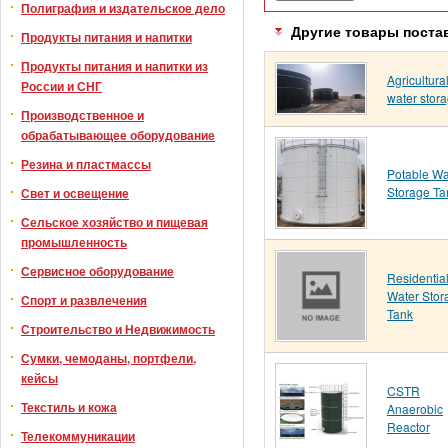
Полиграфия и издательское дело
Другие товары поста
Продукты питания и напитки
Продукты питания и напитки из
Agricultura
России и СНГ
water stor
Производственное и
обрабатывающее оборудование
Резина и пластмассы
Potable Wa
Storage Ta
Свет и освещение
Сельское хозяйство и пищевая
промышленность
Сервисное оборудование
Residentia
Water Stor
Спорт и развлечения
Tank
Строительство и Недвижимость
Сумки, чемоданы, портфели,
кейсы
CSTR
Текстиль и кожа
Anaerobic
Reactor
Телекоммуникации