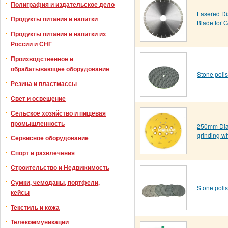
Полиграфия и издательское дело
Lasered D
Продукты питания и напитки
Blade for G
Продукты питания и напитки из
России и СНГ
Производственное и
обрабатывающее оборудование
Stone poli
Резина и пластмассы
Свет и освещение
Сельское хозяйство и пищевая
промышленность
250mm Di
grinding w
Сервисное оборудование
Спорт и развлечения
Строительство и Недвижимость
Сумки, чемоданы, портфели,
Stone poli
кейсы
Текстиль и кожа
Телекоммуникации