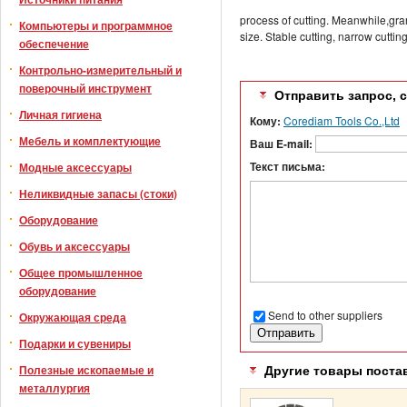
process of cutting. Meanwhile,gran
Компьютеры и программное
size. Stable cutting, narrow cutti
обеспечение
Контрольно-измерительный и
поверочный инструмент
Отправить запрос, 
Личная гигиена
Кому:
Corediam Tools Co.,Ltd
Мебель и комплектующие
Ваш E-mail:
Текст письма:
Модные аксессуары
Неликвидные запасы (стоки)
Оборудование
Обувь и аксессуары
Общее промышленное
оборудование
Send to other suppliers
Окружающая среда
Подарки и сувениры
Полезные ископаемые и
Другие товары поста
металлургия