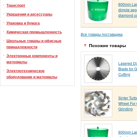
600mm Lar
Транспорт
dimple se
Украшения и аксессуары
diamond co
Упаковка и бумага
Химическая промышленность
Все товары поставщика
Школьные товары и офисные
Похожие товары
принадлежности
Электронные компоненты и
материалы
Lasered D
Blade for G
Электротехническое
Cutting
оборудование и материалы
Sinter Tur
Wheel For 
Grinding
600mm Lar