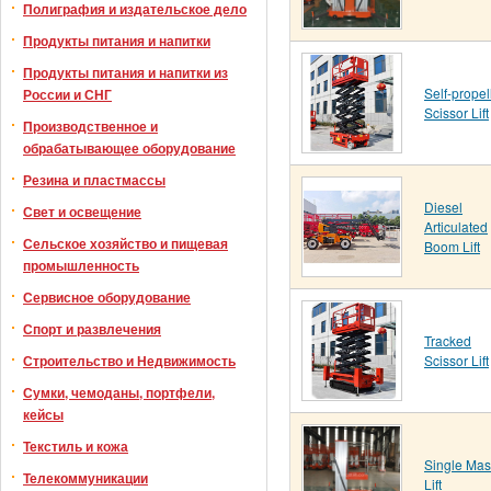
Полиграфия и издательское дело
Продукты питания и напитки
Продукты питания и напитки из
Self-propel
России и СНГ
Scissor Lift
Производственное и
обрабатывающее оборудование
Резина и пластмассы
Diesel
Свет и освещение
Articulated
Сельское хозяйство и пищевая
Boom Lift
промышленность
Сервисное оборудование
Спорт и развлечения
Tracked
Scissor Lift
Строительство и Недвижимость
Сумки, чемоданы, портфели,
кейсы
Текстиль и кожа
Single Mas
Телекоммуникации
Lift