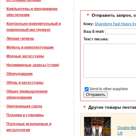
Компьютеры и программное
обеспечение
Отправить запрос, 
Контрольно-измерительный и
Кому:
Shandong Fast Heavy Ind
поверочный инструмент
Ваш E-mail:
Личная гигиена
Текст письма:
Мебель и комплектующие
Модные аксессуары
Неликвидные запасы (стоки)
Оборудование
Обувь и аксессуары
Send to other suppliers
Общее промышленное
оборудование
Окружающая среда
Другие товары поста
Подарки и сувениры
Полезные ископаемые и
Double Ma
металлургия
Lift