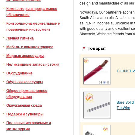
design and manufacture of all our 
Компьютеры и программное
Nowadays, Our partner relationsh
обеспечение
South Africa area etc. A stable
as PLN in Indonesia, Unicable in S
Контрольно-измерительный и
with good quality and excellent serv
поверочный инструмент
Sincerely, Welcome friends from al
Личная гигиена
Мебель и комплектующие
Товары:
Модные аксессуары
Неликвидные запасы (стоки)
THHN/THWN
Оборудование
Обувь и аксессуары
Общее промышленное
оборудование
Bare Solid
Окружающая среда
Tie Wire
Подарки и сувениры
Полезные ископаемые и
металлургия