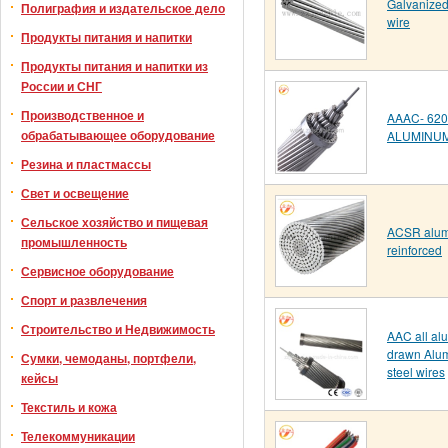
Galvanized
Полиграфия и издательское дело
wire
Продукты питания и напитки
Продукты питания и напитки из
России и СНГ
Производственное и
AAAC- 620
обрабатывающее оборудование
ALUMINU
Резина и пластмассы
Свет и освещение
Сельское хозяйство и пищевая
ACSR alumi
промышленность
reinforced
Сервисное оборудование
Спорт и развлечения
Строительство и Недвижимость
AAC all al
drawn Alum
Сумки, чемоданы, портфели,
steel wires
кейсы
Текстиль и кожа
Телекоммуникации