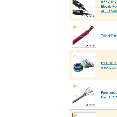
0.6KV 1KV
Electric P
ACSR condu
THHN/THWN
BV flexible
wire/housi
Pure coppe
Pair UTP C