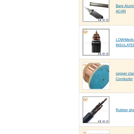
Bare Alum
ACAR
LOW/Mediu
INSULATE
copper cla
Conductor
Rubber she