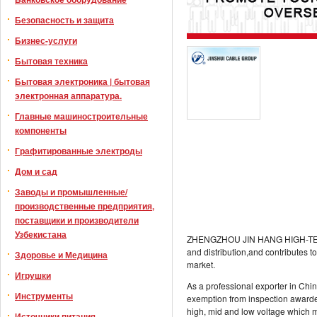
Безопасность и защита
Бизнес-услуги
Бытовая техника
Бытовая электроника | бытовая
электронная аппаратура.
Главные машиностроительные
компоненты
Графитированные электроды
Дом и сад
Заводы и промышленные/
производственные предприятия,
поставщики и производители
Узбекистана
ZHENGZHOU JIN HANG HIGH-TECH C
and distribution,and contributes t
Здоровье и Медицина
market.
Игрушки
As a professional exporter in Chin
Инструменты
exemption from inspection award
high, mid and low voltage which m
Источники питания