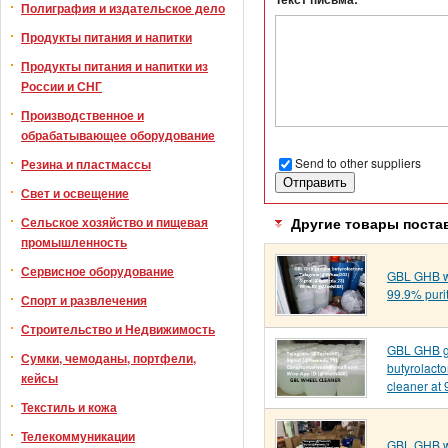
Полиграфия и издательское дело
Продукты питания и напитки
Продукты питания и напитки из
России и СНГ
Производственное и
обрабатывающее оборудование
Send to other suppliers
Резина и пластмассы
Свет и освещение
Сельское хозяйство и пищевая
Другие товары поста
промышленность
Сервисное оборудование
GBL GHB wh
99.9% puri
Спорт и развлечения
Строительство и Недвижимость
GBL GHB 
Сумки, чемоданы, портфели,
butyrolact
кейсы
cleaner at 
Текстиль и кожа
Телекоммуникации
GBL GHB wh