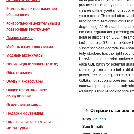
practices.Your safety and the inte
Компьютеры и программное
cleaner online, you&amp;rsquo;re
обеспечение
your success.The most effective c
ranging from semiconductors to cle
Контрольно-измерительный и
degreasing, A1 Researchers can d
поверочный инструмент
the local regulations governing yo
legal restrictions on GBL. If it&a
Личная гигиена
for&amp;nbsp;GBL online.Know th
Мебель и комплектующие
substances can degrade the chara
butyrolactone has the right set of
Модные аксессуары
Here&amp;rsquo;s what makes A1 R
Неликвидные запасы (стоки)
each GBL batch for potential qual
stemming from counterfeit or dilu
Оборудование
prices, free shipping, and compl
GBL&amp;rsquo;s properties intact
Обувь и аксессуары
much&amp;nbsp;gamma-butyrolacto
Общее промышленное
we&amp; rsquo;re looking forward
оборудование
Окружающая среда
Отправить запрос, 
Подарки и сувениры
Кому:
859558
Полезные ископаемые и
Ваш E-mail:
металлургия
Текст письма: