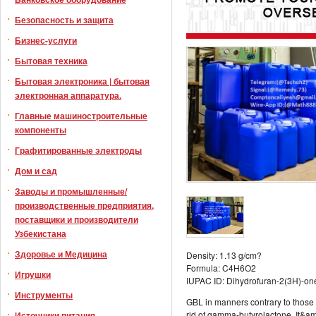
Безопасность и защита
Бизнес-услуги
Бытовая техника
Бытовая электроника | бытовая
электронная аппаратура.
Главные машиностроительные
компоненты
Графитированные электроды
Дом и сад
Заводы и промышленные/
производственные предприятия,
поставщики и производители
Узбекистана
Здоровье и Медицина
Density: 1.13 g/cm?
Formula: C4H6O2
Игрушки
IUPAC ID: Dihydrofuran-2(3H)-on
Инструменты
GBL in manners contrary to those 
rid of gamma-butyrolactone. It&am
Источники питания