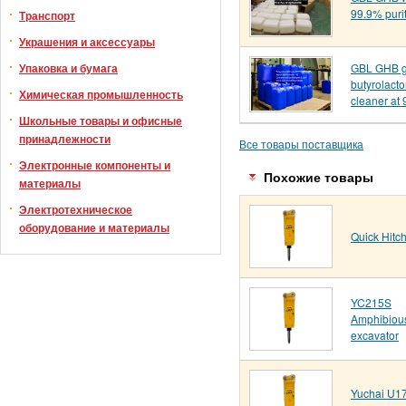
99.9% puri
Транспорт
Украшения и аксессуары
GBL GHB 
Упаковка и бумага
butyrolact
Химическая промышленность
cleaner at 
Школьные товары и офисные
принадлежности
Все товары поставщика
Электронные компоненты и
Похожие товары
материалы
Электротехническое
оборудование и материалы
Quick Hitc
YC215S
Amphibiou
excavator
Yuchai U17