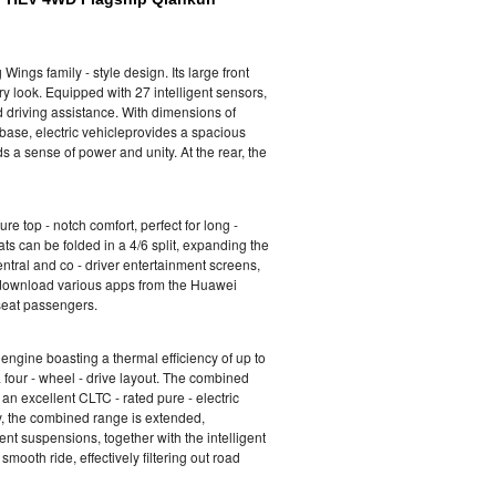
s family - style design. Its large front
ry look. Equipped with 27 intelligent sensors,
d driving assistance. With dimensions of
se, electric vehicleprovides a spacious
 a sense of power and unity. At the rear, the
ure top - notch comfort, perfect for long -
ts can be folded in a 4/6 split, expanding the
ntral and co - driver entertainment screens,
n download various apps from the Huawei
 seat passengers.
ngine boasting a thermal efficiency of up to
a four - wheel - drive layout. The combined
 an excellent CLTC - rated pure - electric
ry, the combined range is extended,
ent suspensions, together with the intelligent
ooth ride, effectively filtering out road