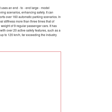
 uses an end - to - end large - model
ving scenarios, enhancing safety. It can
orts over 160 automatic parking scenarios. In
nal stiffness more than three times that of
e weight of 9 regular passenger cars. It has
 with over 20 active safety features, such as a
f up to 120 km/h, far exceeding the industry