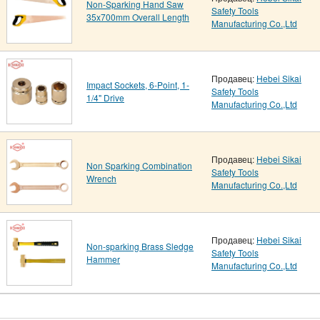
Non-Sparking Hand Saw
Safety Tools
35x700mm Overall Length
Manufacturing Co.,Ltd
Продавец:
Hebei Sikai
Impact Sockets, 6-Point, 1-
Safety Tools
1/4" Drive
Manufacturing Co.,Ltd
Продавец:
Hebei Sikai
Non Sparking Combination
Safety Tools
Wrench
Manufacturing Co.,Ltd
Продавец:
Hebei Sikai
Non-sparking Brass Sledge
Safety Tools
Hammer
Manufacturing Co.,Ltd