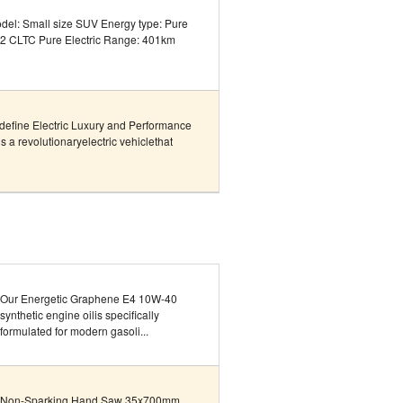
odel: Small size SUV Energy type: Pure
02 CLTC Pure Electric Range: 401km
define Electric Luxury and Performance
 a revolutionaryelectric vehiclethat
Our Energetic Graphene E4 10W-40
synthetic engine oilis specifically
formulated for modern gasoli...
Non-Sparking Hand Saw 35x700mm