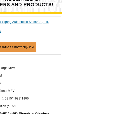
n Yigang Automobile Sales Co., Ltd.
а
вязаться с поставщиком
 Large MPV
id
h
 Seats MPV
(mm): 5315*1998*1800
tion (s): 5.9
 PHEV 4WD Flagship Qiankun