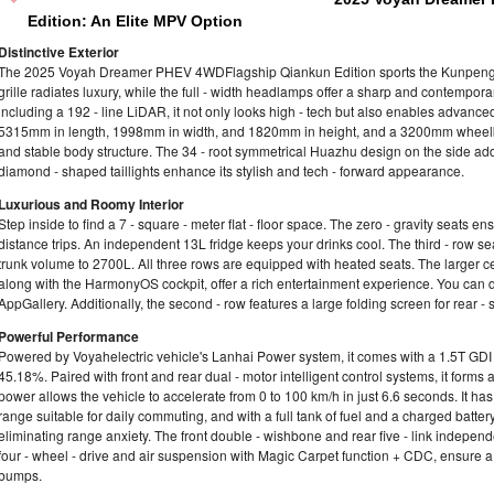
Edition: An Elite MPV Option
Distinctive Exterior
The 2025 Voyah Dreamer PHEV 4WDFlagship Qiankun Edition sports the Kunpeng Wing
grille radiates luxury, while the full - width headlamps offer a sharp and contempora
including a 192 - line LiDAR, it not only looks high - tech but also enables advance
5315mm in length, 1998mm in width, and 1820mm in height, and a 3200mm wheelba
and stable body structure. The 34 - root symmetrical Huazhu design on the side adds
diamond - shaped taillights enhance its stylish and tech - forward appearance.
Luxurious and Roomy Interior
Step inside to find a 7 - square - meter flat - floor space. The zero - gravity seats ens
distance trips. An independent 13L fridge keeps your drinks cool. The third - row sea
trunk volume to 2700L. All three rows are equipped with heated seats. The larger ce
along with the HarmonyOS cockpit, offer a rich entertainment experience. You ca
AppGallery. Additionally, the second - row features a large folding screen for rear -
Powerful Performance
Powered by Voyahelectric vehicle's Lanhai Power system, it comes with a 1.5T GDI e
45.18%. Paired with front and rear dual - motor intelligent control systems, it forms 
power allows the vehicle to accelerate from 0 to 100 km/h in just 6.6 seconds. It has
range suitable for daily commuting, and with a full tank of fuel and a charged batte
eliminating range anxiety. The front double - wishbone and rear five - link independ
four - wheel - drive and air suspension with Magic Carpet function + CDC, ensure a sm
bumps.