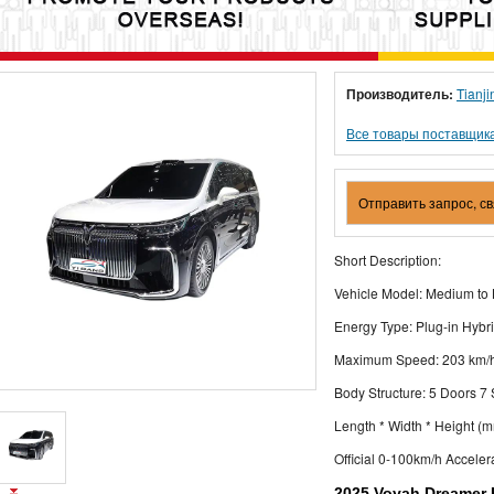
Производитель:
Tianji
Все товары поставщик
Отправить запрос, с
Short Description:
Vehicle Model: Medium to
Energy Type: Plug-in Hybr
Maximum Speed: 203 km/
Body Structure: 5 Doors 7
Length * Width * Height 
Official 0-100km/h Accelera
2025 Voyah Dreamer