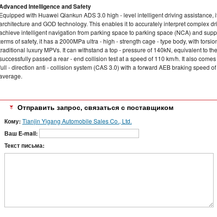
Advanced Intelligence and Safety
Equipped with Huawei Qiankun ADS 3.0 high - level intelligent driving assistance, it
architecture and GOD technology. This enables it to accurately interpret complex dri
achieve intelligent navigation from parking space to parking space (NCA) and supp
terms of safety, it has a 2000MPa ultra - high - strength cage - type body, with torsio
traditional luxury MPVs. It can withstand a top - pressure of 140kN, equivalent to th
successfully passed a rear - end collision test at a speed of 110 km/h. It also comes
full - direction anti - collision system (CAS 3.0) with a forward AEB braking speed o
average.
Отправить запрос, связаться с поставщиком
Кому:
Tianjin Yigang Automobile Sales Co., Ltd.
Ваш E-mail:
Текст письма: