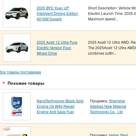
2025 BYD Yuan UP
Short Description: Vehicle M
Intelligent Driving Edition
Electric Launch Time: 2025.
401KM Superb
Maximum speed...
2025 Avatr 12 Ultra Pure
2025 Avatr 12 Ultra AWD: Re
Electric Version Four-
The 2025Avatr 12 Ultra AWDis
Wheel Drive
combines cuttin...
Все товары поставщика
Похожие товары
NanoTechnology Black Gold
Продавец:
Shanghai
Engine Oil W40,Repair
Aikebao New Material
Engine And Save Fuel
Technology Co., Ltd
Продавец:
Hebei Sikai