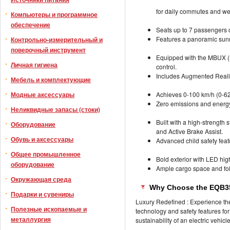
for daily commutes and w
Компьютеры и программное
обеспечение
Seats up to 7 passengers 
Features a panoramic sunro
Контрольно-измерительный и
поверочный инструмент
Equipped with the MBUX (M
Личная гигиена
control.
Includes Augmented Realit
Мебель и комплектующие
Модные аксессуары
Achieves 0-100 km/h (0-62 
Zero emissions and energy-
Неликвидные запасы (стоки)
Built with a high-strength
Оборудование
and Active Brake Assist.
Обувь и аксессуары
Advanced child safety feat
Общее промышленное
Bold exterior with LED hi
оборудование
Ample cargo space and fold
Окружающая среда
Why Choose the EQB3
Подарки и сувениры
Luxury Redefined : Experience th
Полезные ископаемые и
technology and safety features for
металлургия
sustainability of an electric vehicle