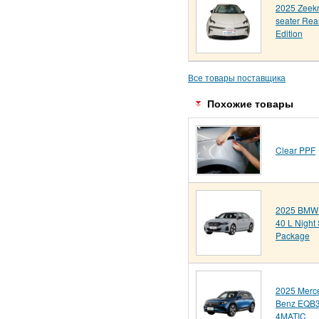
2025 Zeekr
seater Rear
Edition
Все товары поставщика
Похожие товары
Clear PPF
2025 BMW 
40 L Night 
Package
2025 Merc
Benz EQB
4MATIC