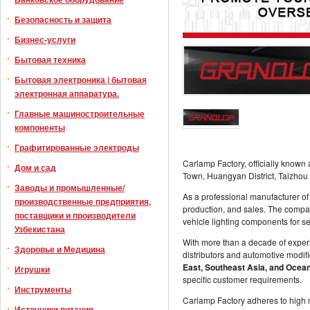
Безопасность и защита
Бизнес-услуги
Бытовая техника
Бытовая электроника | бытовая
электронная аппаратура.
Главные машиностроительные
компоненты
Графитированные электроды
Carlamp Factory, officially known
Дом и сад
Town, Huangyan District, Taizhou 
Заводы и промышленные/
As a professional manufacturer of
производственные предприятия,
production, and sales. The compa
поставщики и производители
vehicle lighting components for s
Узбекистана
With more than a decade of experi
Здоровье и Медицина
distributors and automotive modif
East, Southeast Asia, and Ocea
Игрушки
specific customer requirements.
Инструменты
Carlamp Factory adheres to high m
Источники питания