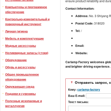
ensure product reliability and dur
Компьютеры и программное
Contact Information:
обеспечение
Address:
No. 3 Shiyang Ro
Контрольно-измерительный и
Postal Code:
318020
поверочный инструмент
Tel:
/
Личная гигиена
Мебель и комплектующие
Модные аксессуары
Email:
Неликвидные запасы (стоки)
Website:
Оборудование
Carlamp Factory welcomes global
and brighter driving experience.
Обувь и аксессуары
Общее промышленное
оборудование
Отправить запрос, 
Окружающая среда
Кому:
carlamp-factory
Подарки и сувениры
Ваш E-mail:
Полезные ископаемые и
Текст письма:
металлургия