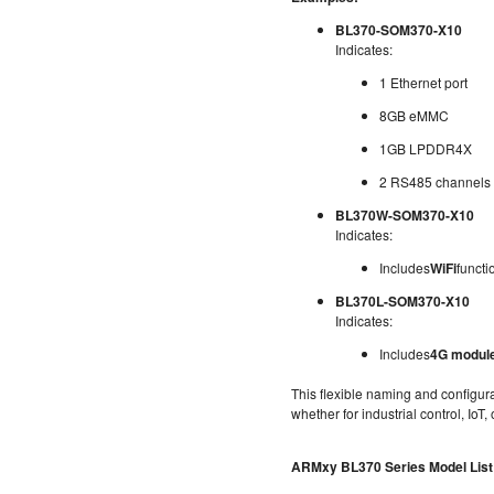
BL370-SOM370-X10
Indicates:
1 Ethernet port
8GB eMMC
1GB LPDDR4X
2 RS485 channels
BL370W-SOM370-X10
Indicates:
Includes
WiFi
functi
BL370L-SOM370-X10
Indicates:
Includes
4G modul
This flexible naming and configura
whether for industrial control, IoT
ARMxy BL370 Series Model List