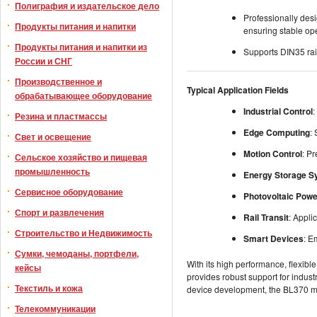
Полиграфия и издательское дело
Professionally desi
Продукты питания и напитки
ensuring stable op
Продукты питания и напитки из
Supports DIN35 rail
России и СНГ
Производственное и
Typical Application Fields
обрабатывающее оборудование
Industrial Control
:
Резина и пластмассы
Edge Computing
:
Свет и освещение
Motion Control
: P
Сельское хозяйство и пищевая
промышленность
Energy Storage 
Сервисное оборудование
Photovoltaic Powe
Спорт и развлечения
Rail Transit
: Appli
Строительство и Недвижимость
Smart Devices
: E
Сумки, чемоданы, портфели,
With its high performance, flexibl
кейсы
provides robust support for indust
Текстиль и кожа
device development, the BL370 m
Телекоммуникации