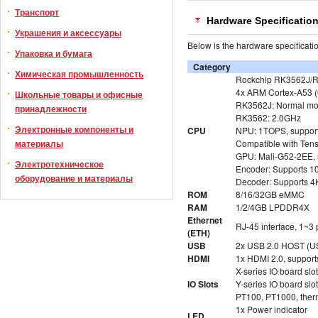
Транспорт
Hardware Specificatio
Украшения и аксессуары
Below is the hardware specificatio
Упаковка и бумага
Category
Химическая промышленность
Rockchip RK3562J/
4x ARM Cortex-A53 (6
Школьные товары и офисные
RK3562J: Normal mo
принадлежности
RK3562: 2.0GHz
Электронные компоненты и
CPU
NPU: 1TOPS, support
Compatible with Tens
материалы
GPU: Mali-G52-2EE, 
Электротехническое
Encoder: Supports 
оборудование и материалы
Decoder: Supports 
ROM
8/16/32GB eMMC
RAM
1/2/4GB LPDDR4X
Ethernet
RJ-45 interface, 1~3
(ETH)
USB
2x USB 2.0 HOST (US
HDMI
1x HDMI 2.0, suppo
X-series IO board slo
IO Slots
Y-series IO board slo
PT100, PT1000, therm
1x Power indicator
LED