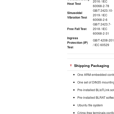
2016 / IEC
Heat Test
60068-2-78
GB/T 2423.10-
Sinusoidal
2019 / IEC
Vibration Test
60068-2-6
GB/T 2423.7-
Free Fall Test
2018 / IEC
60068-2-31
Ingress
GB/T 4208-20
Protection (IP)
/ IEC 60529
Test
Shipping Packaging
One ARM embedded contro
One set of DIN35 mounting
Pre-installed BLIoTLink so
Pre-installed BLRAT softw
Ubuntu file system
Crimp-free terminals confi