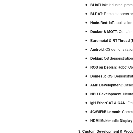
BLIoTLink
: Industrial prot
BLRAT
: Remote access a
Node-Red
: IoT applicati
Docker & MQTT
: Contain
Baremetal & RT-Thread 
Android
: OS demonstratio
Debian
: OS demonstration
ROS on Debian
: Robot Op
Domestic OS
: Demonstrat
AMP Development
: Case
NPU Development
: Neur
IgH EtherCAT & CAN
: Et
4G/WiFi/Bluetooth
: Commu
HDMI Multimedia Display
3. Custom Development & Produ