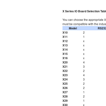
X Series IO Board Selection Tab
You can choose the appropriate X 
must be compatible with the indus
Model
RS23
X10
2
X11
1
X12
x
X13
x
X14
x
X15
x
X16
x
X20
4
X21
3
X22
2
X23
4
X24
3
X25
2
X26
2
X27
1
X28
2
X29
1
X30
x