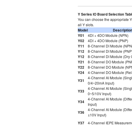
Y Series IO Board Selection Tab
You can choose the appropriate Y 
all Y slots.
Model
Descriptio
Y01
4DI + 4DO Module (NPN)
Y02
4DI + 4DO Module (PNP)
Y11
8-Channel DI Module (NPN
Y12
8-Channel DI Module (PNP
Y12
8-Channel DI Module (Dry 
Y21
8-Channel DO Module (PN
Y22
8-Channel DO Module (NP
Y24
4-Channel DO Module (Rel
4-Channel AI Module (Sing
Y31
0/4~20mA Input)
4-Channel AI Module (Sing
Y33
0~5/10V Input)
4-Channel AI Module (Diffe
Y34
Input)
4-Channel AI Module (Differ
Y36
±10V Input)
Y37
4-Channel IEPE Measurem