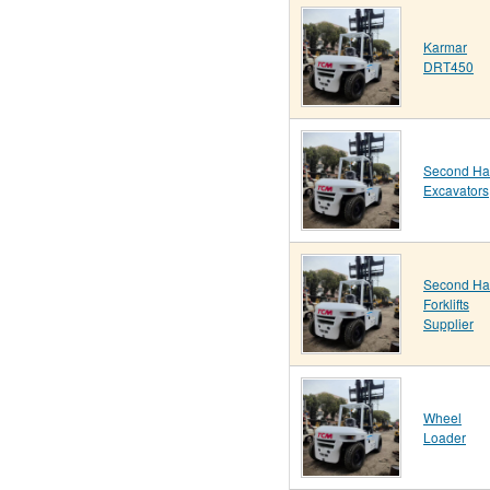
Karmar
DRT450
Second H
Excavators
Second H
Forklifts
Supplier
Wheel
Loader