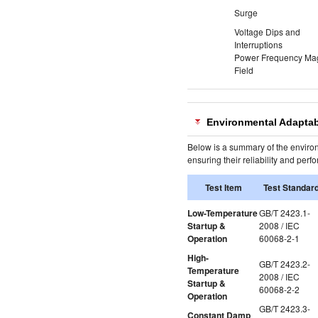
Surge
Voltage Dips and
Interruptions
Power Frequency Mag
Field
Environmental Adaptabi
Below is a summary of the enviro
ensuring their reliability and perf
Test Item
Test Standar
Low-Temperature
GB/T 2423.1-
Startup &
2008 / IEC
Operation
60068-2-1
High-
GB/T 2423.2-
Temperature
2008 / IEC
Startup &
60068-2-2
Operation
GB/T 2423.3-
Constant Damp