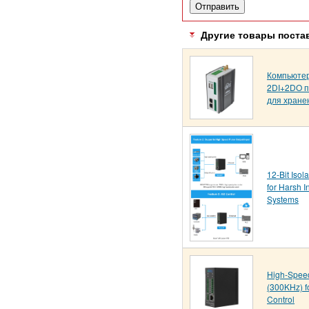
Другие товары поста
Компьютер
2DI+2DO п
для хране
12-Bit Isol
for Harsh 
Systems
High-Speed
(300KHz) f
Control