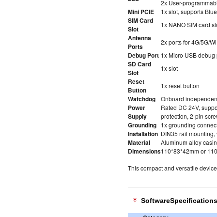
2x User-programmabl
Mini PCIE
1x slot, supports Blu
SIM Card
1x NANO SIM card sl
Slot
Antenna
2x ports for 4G/5G/Wi
Ports
Debug Port
1x Micro USB debug 
SD Card
1x slot
Slot
Reset
1x reset button
Button
Watchdog
Onboard independen
Power
Rated DC 24V, suppor
Supply
protection, 2-pin scr
Grounding
1x grounding connect
Installation
DIN35 rail mounting, 
Material
Aluminum alloy casing
Dimensions
110*83*42mm or 11
This compact and versatile device 
Software
Specification