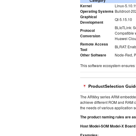
Category
Kernel
Linux-5.10.1
Operating Systems
Buildroot-20
Graphical
Qt-5.15.10
Development
BLIoTLink: S
Protocol
Compatible w
Conversion
Huawei Cloud
Remote Access
BLRAT: Enab
Tool
Other Software
Node-Red, Py
This software ecosystem ensures fle
Product
Selection Guid
The ARMxy series ARM embedded con
achieve different ROM and RAM co
the needs of various application s
The product naming rules are as
Host Model-SOM Model-X Board 
Examples: