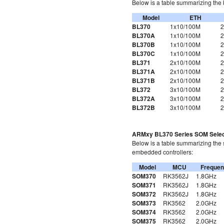
Below is a table summarizing the
Model
ETH
BL370
1x10/100M
2
BL370A
1x10/100M
2
BL370B
1x10/100M
2
BL370C
1x10/100M
2
BL371
2x10/100M
2
BL371A
2x10/100M
2
BL371B
2x10/100M
2
BL372
3x10/100M
2
BL372A
3x10/100M
2
BL372B
3x10/100M
2
ARMxy BL370 Series SOM Select
Below is a table summarizing the 
embedded controllers:
Model
MCU
Freque
SOM370
RK3562J
1.8GHz
SOM371
RK3562J
1.8GHz
SOM372
RK3562J
1.8GHz
SOM373
RK3562
2.0GHz
SOM374
RK3562
2.0GHz
SOM375
RK3562
2.0GHz