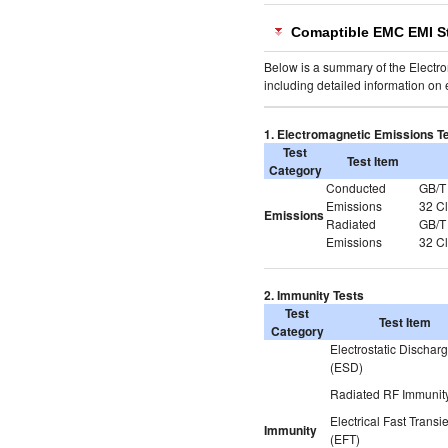
Comaptible EMC EMI S
Below is a summary of the Electrom
including detailed information on
1. Electromagnetic Emissions T
Test
Test Item
Category
Conducted
GB/T
Emissions
32 C
Emissions
Radiated
GB/T
Emissions
32 C
2. Immunity Tests
Test
Test Item
Category
Electrostatic Dischar
(ESD)
Radiated RF Immunit
Electrical Fast Transi
Immunity
(EFT)