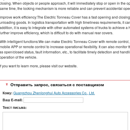
closing. When objects or people approach, it will immediately stop or open in the op
same time, the locking mechanism is more reliable and can prevent accidental ope
Improve work efficiency:The Electric Tonneau Cover has a fast opening and closing
unloading goods. In logistics transportation with high timeliness requirements, it can
addition, it is easy to integrate with other automated systems of trucks to achieve 
further improve efficiency, which is difficult to do with manual rear covers.
With intelligent functions:We can make Electric Tonneau Cover with remote control
mobile APP or remote control to increase operational flexibility. It can also monitor t
as open/closed status, fault information, etc., to facilitate timely detection and ha
operation of the vehicle.
If you want to learn more, please visit our website.
Отправить запрос, связаться с поставщиком
Кому:
Guangzhou Zhenlonghui Auto Accessories Co., Ltd.
Ваш E-mail:
Текст письма: