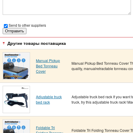
Send to other suppliers
Другие товары поставщика
Manual Pickup
Manual Pickup Bed Tonneau Cover The
Bed Tonneau
quality, manualretractable tonneau cov
Cover
Adjustable truck
Adjustable truck bed rack If you want 
bed rack
truck, try this adjustable truck rack! M
Foldable Tri
Foldable Tri Folding Tonneau Cover Thi
Folding Tonneau