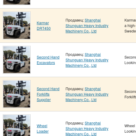
Продавец:
Shanghai
Karmar
Karmar
Shunguan Heavy Industry
a high
DRT450
Machinery Co., Ltd
Sweden
Продавец:
Shanghai
Second Hand
Second
Shunguan Heavy Industry
Excavators
Lookin
Machinery Co., Ltd
Second Hand
Продавец:
Shanghai
Second
Forklifts
Shunguan Heavy Industry
Forklif
Supplier
Machinery Co., Ltd
Продавец:
Shanghai
Wheel
Wheel 
Shunguan Heavy Industry
Loader
Looking
Machinery Co., Ltd