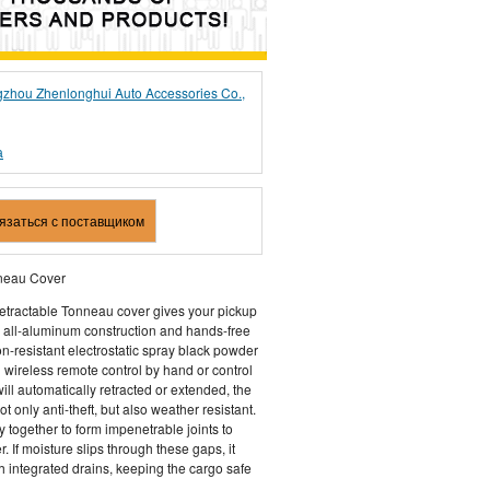
zhou Zhenlonghui Auto Accessories Co.,
а
вязаться с поставщиком
nneau Cover
retractable Tonneau cover gives your pickup
le all-aluminum construction and hands-free
on-resistant electrostatic spray black powder
d wireless remote control by hand or control
will automatically retracted or extended, the
t only anti-theft, but also weather resistant.
ly together to form impenetrable joints to
. If moisture slips through these gaps, it
h integrated drains, keeping the cargo safe