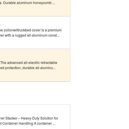
ons. Durable aluminum honeycomb ...
 zolionwiltruckbed cover is a premium
er with a rugged all-aluminum const...
he advanced all-electric retractable
ed protection, durable all-aluminu...
ner Stacker – Heavy-Duty Solution for
nt Container Handling A container ...