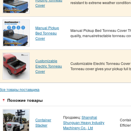
resistant to extreme weather conditi
Cover
Manual Pickup
Manual Pickup Bed Tonneau Cover The
Bed Tonneau
quality, manualretractable tonneau cov
Cover
Customizable
Customizable Electric Tonneau Cover T
Electric Tonneau
Tonneau cover gives your pickup full b
Cover
Все товары поставщика
Похожие товары
Продавец:
Shanghai
Container
Contai
Shunguan Heavy Industry
Stacker
Efficie
Machinery Co., Ltd