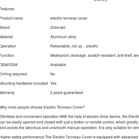
Features
Product name
electric tonneau cover
Brand
Zolionwil
Material
Aluminum alloy
Operation
Retractable, roll up，electric
Function
Waterproof, drainage, scratch-resistant, anti-theft, w
OEM/ODM
Available
Drilling required
No
Mounting hardware included
Yes
Warranty
2 years guaranteed
Why more people choose Electric Tonneau Cover?
Effortless and convenient operation:With the help of electric drive device, the El
can be easily opened and closed with just a button or remote control, which greatly
and avoids the laborious and unsmooth manual operation. It is very suitable for veh
Higher safety performance:The Electric Tonneau Cover is equipped with advanced