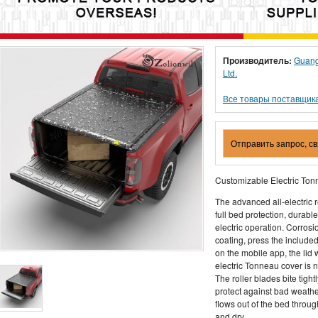
Производитель:
Guang
Ltd.
Все товары поставщик
Отправить запрос, с
Customizable Electric To
The advanced all-electric 
full bed protection, durab
electric operation. Corrosi
coating, press the include
on the mobile app, the lid 
electric Tonneau cover is no
The roller blades bite tight
protect against bad weather
flows out of the bed throug
and dry.