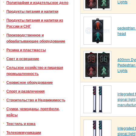
Lights
Полиграфия и издательское дело
Продукты питания и напитки
Продукты питания и напитки из
России и СНГ
pedestrian 
head
Производственное и
обрабатывающее оборудование
Резина и пластмассы
Свет и освещение
400mm Dy
Pedestrian 
Сельское хозяйство и пищевая
Lights
промышленность
Сервисное оборудование
Спорт и развлечения
integrated t
signal light
Строительство и Недвижимость
manufactur
Сумки, чемоданы, портфели,
кейсы
Текстиль и кожа
integrated t
Телекоммуникации
signal light