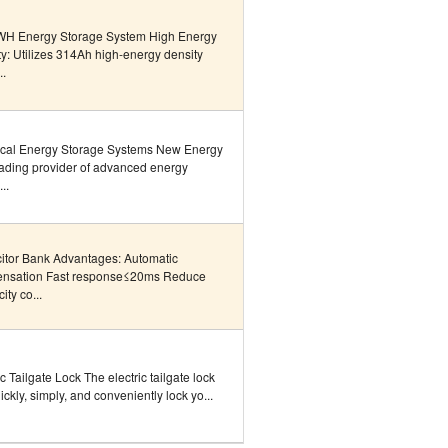
H Energy Storage System High Energy
y: Utilizes 314Ah high-energy density
..
rical Energy Storage Systems New Energy
eading provider of advanced energy
..
itor Bank Advantages: Automatic
nsation Fast response≤20ms Reduce
city co...
ic Tailgate Lock The electric tailgate lock
uickly, simply, and conveniently lock yo...