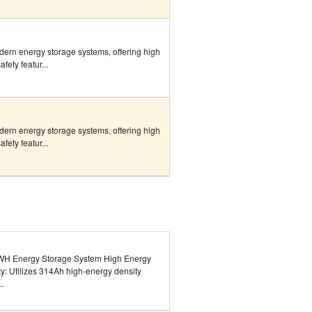
dern energy storage systems, offering high
fety featur...
dern energy storage systems, offering high
fety featur...
H Energy Storage System High Energy
y: Utilizes 314Ah high-energy density
..