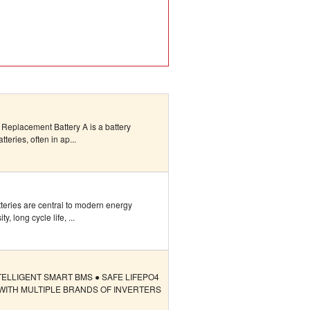
Replacement Battery A is a battery
teries, often in ap...
teries are central to modern energy
, long cycle life, ...
 INTELLIGENT SMART BMS ● SAFE LIFEPO4
WITH MULTIPLE BRANDS OF INVERTERS