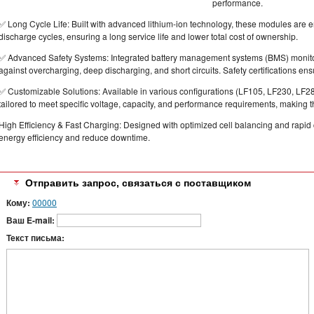
performance.
✅ Long Cycle Life: Built with advanced lithium-ion technology, these modules are 
discharge cycles, ensuring a long service life and lower total cost of ownership.
✅ Advanced Safety Systems: Integrated battery management systems (BMS) monitor 
against overcharging, deep discharging, and short circuits. Safety certifications en
✅ Customizable Solutions: Available in various configurations (LF105, LF230, LF2
tailored to meet specific voltage, capacity, and performance requirements, making t
High Efficiency & Fast Charging: Designed with optimized cell balancing and rapid
energy efficiency and reduce downtime.
Отправить запрос, связаться с поставщиком
Кому:
00000
Ваш E-mail:
Текст письма: