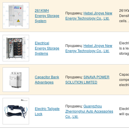
261KWH
261KW
Продавец:
Hebei Jingye New
Energy Storage
Densit
Energy Technology Co., Ltd.
System
cells. .
Electrical
Elect
Продавец:
Hebei Jingye New
Energy Storage
is a l
Energy Technology Co., Ltd.
Systems
storag.
Capac
Capacitor Bank
Продавец:
SINAVA POWER
compe
Advantages
SOLUTION LIMITED
electri
Продавец:
Guangzhou
Electric Tailgate
Electr
Zhenlonghui Auto Accessories
Lock
will q
Co., Ltd.