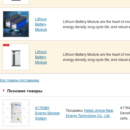
Lithium
Lithium Battery Module are the heart of mo
Battery
energy density, long cycle life, and robust sa
Module
Lithium
Lithium Battery Module are the heart of mo
Battery
energy density, long cycle life, and robust sa
Module
Все товары поставщика
Похожие товары
417KWH
417KW
Продавец:
Hebei Jingye New
Energy Storage
Densit
Energy Technology Co., Ltd.
System
cells. .