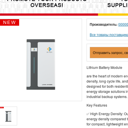
Производитель:
0000
Все товары поставщик
Отправить запрос, с
Lithium Battery Module
are the heart of modern en
density, long cycle life, a
designed for both residen
energy storage solutions i
industrial backup systems.
Key Features
✅ High Energy Density: Our
energy density compared to
for compact, lightweight e