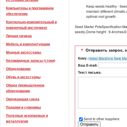
Keep seeds healthy - Seeds
Компьютеры и программное
maintain different climatic
обеспечение
optimal root growth.
Контрольно-измерительный и
Seed Starter PotsSpecification:Mate
поверочный инструмент
seeds).Dome height : 9.4inches/
Личная гигиена
Мебель и комплектующие
Отправить запрос, 
Модные аксессуары
Кому:
Hebei Marshine New Mate
Неликвидные запасы (стоки)
Ваш E-mail:
Оборудование
Текст письма:
Обувь и аксессуары
Общее промышленное
оборудование
Окружающая среда
Подарки и сувениры
Полезные ископаемые и
Send to other suppliers
металлургия