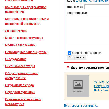
Кому:
Zhejiang Fanhar Electroni
Ваш E-mail:
Компьютеры и программное
обеспечение
Текст письма:
Контрольно-измерительный и
поверочный инструмент
Личная гигиена
Мебель и комплектующие
Модные аксессуары
Неликвидные запасы (стоки)
Send to other suppliers
Оборудование
Обувь и аксессуары
Другие товары поста
Общее промышленное
оборудование
Vehicle Po
Окружающая среда
Relay Supp
Relay / Au
Подарки и сувениры
Полезные ископаемые и
металлургия
Все товары поставщика