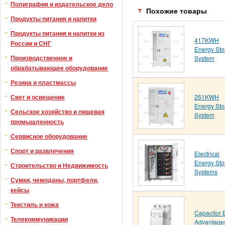
Полиграфия и издательское дело
Похожие товары
Продукты питания и напитки
Продукты питания и напитки из
417KWH
России и СНГ
Energy Sto
Производственное и
System
обрабатывающее оборудование
Резина и пластмассы
261KWH
Свет и освещение
Energy Sto
Сельское хозяйство и пищевая
System
промышленность
Сервисное оборудование
Спорт и развлечения
Electrical
Energy Sto
Строительство и Недвижимость
Systems
Сумки, чемоданы, портфели,
кейсы
Текстиль и кожа
Capacitor 
Телекоммуникации
Advantage