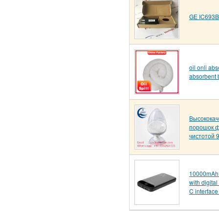
GE IC693
oil onli abs
absorbent
Высококач
порошок 
чистотой 
10000mAh 
with digita
C interface