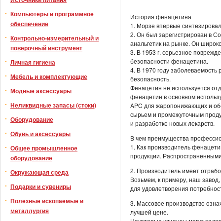
Компьютеры и программное
История фенацетина
обеспечение
1. Морзе впервые синтезировал
2. Он был зарегистрирован в 
Контрольно-измерительный и
анальгетик на рынке. Он широко
поверочный инструмент
3. В 1953 г. серьезное повреж
безопасности фенацетина.
Личная гигиена
4. В 1970 году заболеваемость
Мебель и комплектующие
безопасность.
Фенацетин не используется отд
Модные аксессуары
фенацетин в основном использу
Неликвидные запасы (стоки)
APC для жаропонижающих и обе
сырьем и промежуточным продук
Оборудование
и разработке новых лекарств.
Обувь и аксессуары
В чем преимущества професси
1. Как производитель фенацети
Общее промышленное
продукции. Распространенными
оборудование
2. Производитель имеет отраб
Окружающая среда
Возьмем, к примеру, наш завод
Подарки и сувениры
для удовлетворения потребност
Полезные ископаемые и
3. Массовое производство озна
металлургия
лучшей цене.
Некоторые клиенты могут задать