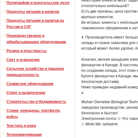
Полиграфия и издательское дело
относительно небольшой?
Есть две причины, цена против 
Продукты питания и напитки
крупных клиентов.
Продукты питания и напитки из
Во-вторых, клиенты с небольши
России и СНГ
таможенного оформления и зат
Производственное и
4. Производитель имеет большо
обрабатывающее оборудование
склады в стране заказчика для
который может более удобно, б
Резина и пластмассы
Конечно, многие канадские клие
Свет и освещение
фенацетин в Канаде. В настоя
Сельское хозяйство и пищевая
по созданию склада, этот план
промышленность
Купите фенацетин в Канаде, мы
безопасную доставку.
Сервисное оборудование
Ниже приведен недавний номер
Спорт и развлечения
а
Строительство и Недвижимость
Wuhan Demeikai Biological Tech
заводское производство, ценов
Сумки, чемоданы, портфели,
безопасно и быстро!
кейсы
Электронная почта: /> Что так
/> Wickr Me: celiadmk
Текстиль и кожа
Телекоммуникации