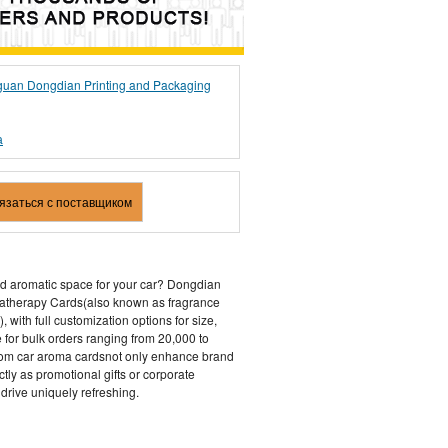
uan Dongdian Printing and Packaging
а
вязаться с поставщиком
ed aromatic space for your car? Dongdian
atherapy Cards(also known as fragrance
 with full customization options for size,
 for bulk orders ranging from 20,000 to
tom car aroma cardsnot only enhance brand
tly as promotional gifts or corporate
ive uniquely refreshing.