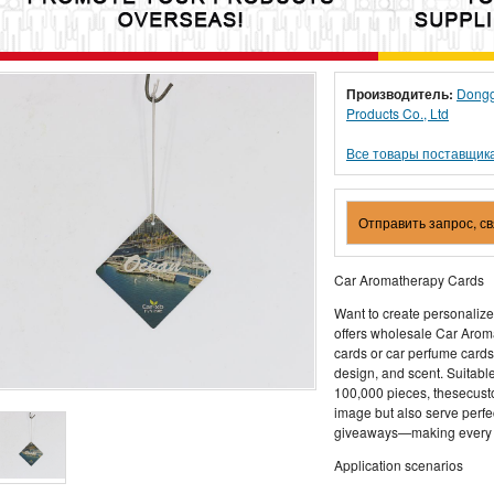
Производитель:
Dongg
Products Co., Ltd
Все товары поставщик
Отправить запрос, с
Car Aromatherapy Cards
Want to create personaliz
offers wholesale Car Arom
cards or car perfume cards),
design, and scent. Suitable
100,000 pieces, thesecus
image but also serve perfec
giveaways—making every dr
Application scenarios