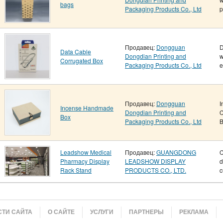
bags
Packaging Products Co., Ltd
p
Продавец:
Dongguan
D
Data Cable
Dongdian Printing and
w
Corrugated Box
Packaging Products Co., Ltd
e
Продавец:
Dongguan
I
Incense Handmade
Dongdian Printing and
C
Box
Packaging Products Co., Ltd
B
Leadshow Medical
Продавец:
GUANGDONG
C
Pharmacy Display
LEADSHOW DISPLAY
d
Rack Stand
PRODUCTS CO., LTD.
c
ТИ САЙТА
О САЙТЕ
УСЛУГИ
ПАРТНЕРЫ
РЕКЛАМА