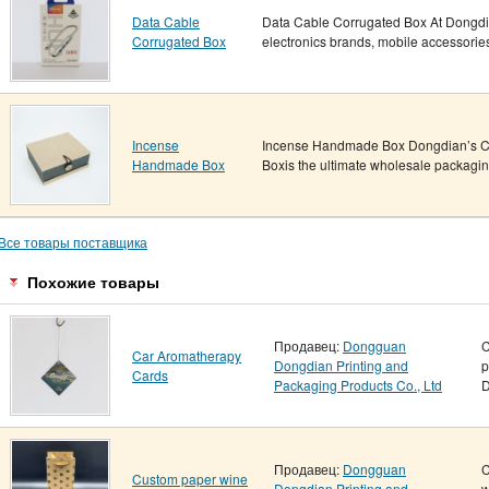
Data Cable
Data Cable Corrugated Box At Dongdia
Corrugated Box
electronics brands, mobile accessori
Incense
Incense Handmade Box Dongdian’s 
Handmade Box
Boxis the ultimate wholesale packaging 
Все товары поставщика
Похожие товары
Продавец:
Dongguan
C
Car Aromatherapy
Dongdian Printing and
p
Cards
Packaging Products Co., Ltd
D
Продавец:
Dongguan
C
Custom paper wine
Dongdian Printing and
w