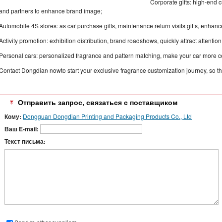
Corporate gifts: high-end 
and partners to enhance brand image;
Automobile 4S stores: as car purchase gifts, maintenance return visits gifts, enhanc
Activity promotion: exhibition distribution, brand roadshows, quickly attract attention
Personal cars: personalized fragrance and pattern matching, make your car more c
Contact Dongdian nowto start your exclusive fragrance customization journey, so that
Отправить запрос, связаться с поставщиком
Кому:
Dongguan Dongdian Printing and Packaging Products Co., Ltd
Ваш E-mail:
Текст письма: