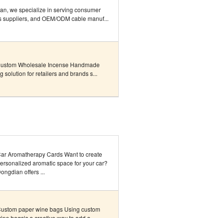
n, we specialize in serving consumer
es suppliers, and OEM/ODM cable manuf...
Custom Wholesale Incense Handmade
solution for retailers and brands s...
ar Aromatherapy Cards Want to create
ersonalized aromatic space for your car?
ongdian offers ...
ustom paper wine bags Using custom
ine bagsis a creative way to add a