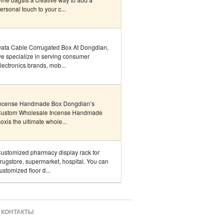
ersonal touch to your c...
ata Cable Corrugated Box At Dongdian,
e specialize in serving consumer
lectronics brands, mob...
ncense Handmade Box Dongdian’s
ustom Wholesale Incense Handmade
oxis the ultimate whole...
ustomized pharmacy display rack for
rugstore, supermarket, hospital. You can
ustomized floor d...
КОНТАКТЫ