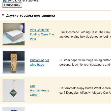
Send to other suppliers
Другие товары поставщика
Pink Cosmetic
Pink Cosmetic Folding Case The Pink
Folding Case The
molded folding box designed for both el
Pink
Custom paper
Custom paper wine bags Using custom 
wine bags
personal touch to your customers and 
Car
Car Aromatherapy Cards Want to creat
Aromatherapy
car? Dongdian offers wholesale Car A
Cards