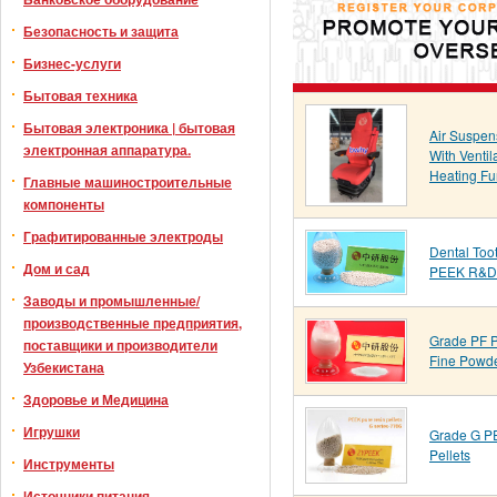
Безопасность и защита
Бизнес-услуги
Бытовая техника
Бытовая электроника | бытовая
Air Suspen
электронная аппаратура.
With Ventil
Heating Fu
Главные машиностроительные
компоненты
Графитированные электроды
Dental Toot
Дом и сад
PEEK R&D 
Заводы и промышленные/
производственные предприятия,
Grade PF 
поставщики и производители
Fine Powd
Узбекистана
Здоровье и Медицина
Игрушки
Grade G P
Pellets
Инструменты
Источники питания