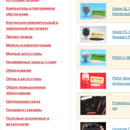
Компьютеры и программное
Grade GL G
Reinforce
обеспечение
Контрольно-измерительный и
поверочный инструмент
Grade FC 
Личная гигиена
Resistant
Мебель и комплектующие
Модные аксессуары
PEEK in Wi
Неликвидные запасы (стоки)
Оборудование
PEEK Valv
Обувь и аксессуары
Appliances
Общее промышленное
оборудование
Окружающая среда
Professiona
car
Подарки и сувениры
Полезные ископаемые и
металлургия
Universal 