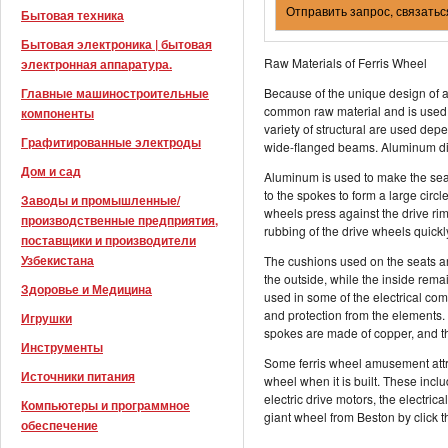
Отправить запрос, связатьс
Бытовая техника
Бытовая электроника | бытовая
Raw Materials of Ferris Wheel
электронная аппаратура.
Главные машиностроительные
Because of the unique design of a 
common raw material and is used 
компоненты
variety of structural are used dep
Графитированные электроды
wide-flanged beams. Aluminum diam
Дом и сад
Aluminum is used to make the seat
to the spokes to form a large circl
Заводы и промышленные/
wheels press against the drive rim
производственные предприятия,
rubbing of the drive wheels quickl
поставщики и производители
Узбекистана
The cushions used on the seats ar
the outside, while the inside rema
Здоровье и Медицина
used in some of the electrical co
and protection from the elements. T
Игрушки
spokes are made of copper, and th
Инструменты
Some ferris wheel amusement attr
Источники питания
wheel when it is built. These incl
electric drive motors, the electric
Компьютеры и программное
giant wheel from Beston by click th
обеспечение