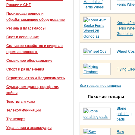
Ferris Whe
России и СНГ
Производственное и
обрабатывающее оборудование
Korea 42m
Ferris Whe
Резина и пластмассы
Gondolas
Свет и освещение
Сельское хозяйство и пищевая
Wheel Cos
промышленность
Сервисное оборудование
Flying Ele
Спорт и развлечения
Строительство и Недвижимость
Все товары поставщика
Сумки, чемоданы, портфели,
кейсы
Похожие товары
Текстиль и кожа
Stone
Телекоммуникации
polishing
Транспорт
pads
Украшения и аксессуары
Raw