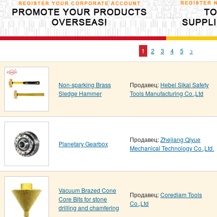
1
2
3
4
5
>
Non-sparking Brass
Продавец:
Hebei Sikai Safety
Sledge Hammer
Tools Manufacturing Co.,Ltd
Продавец:
Zhejiang Qiyue
Planetary Gearbox
Mechanical Technology Co.,Ltd.
Vacuum Brazed Cone
Продавец:
Corediam Tools
Core Bits for stone
Co.,Ltd
drilling and chamfering