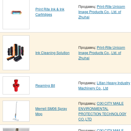
Продавец:
Print-Rite Unicorn
Print Rite Ink & Ink
Image Products Co., Ltd. of
Cartridges
Zhuhai
Продавец:
Print-Rite Unicorn
Ink Cleaning Solution
Image Products Co., Ltd. of
Zhuhai
Продавец:
Litian Heavy Industry
Reaming Bit
Machinery Co., Ltd
Продавец:
CIXI CITY MAILE
Merrell SM06 Spray
ENVIRONMENTAL
Mop
PROTECTION TECHNOLOGY
CO.,LTD
Продавец:
CIXI CITY MAILE