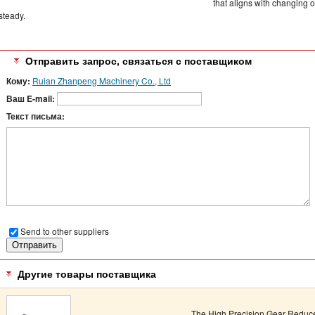
that aligns with changing
steady.
Отправить запрос, связаться с поставщиком
Кому:
Ruian Zhanpeng Machinery Co., Ltd
Ваш E-mail:
Текст письма:
Send to other suppliers
Другие товары поставщика
The High Precision Gear Reduc