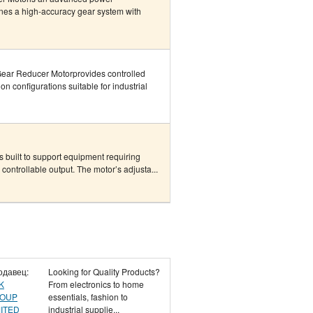
ines a high-accuracy gear system with
ear Reducer Motorprovides controlled
on configurations suitable for industrial
 built to support equipment requiring
ontrollable output. The motor’s adjusta...
одавец:
Looking for Quality Products?
K
From electronics to home
OUP
essentials, fashion to
MITED
industrial supplie...