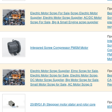
Пр
Electric Motor Scrap For Sale,Scrap Electric Motor
Bes
Supplier, Electric Motor Scrap Supplier, AC/DC Motor
Scr
Scrap For Sale, Big & Small Engine scrap supplier
pla
rec
Пр
Int
Sc
Integared Screw Compressor PMSM Motor
Co
PM
Mot
Electric Motor Scrap Supplier, Elmo Scrap for Sale,
Пр
Electric Motor Scrap for Sale, Electric Motor Scrap,
Bes
DC Motor Scrap Supplier, Big Motor Scrap for Sale,
CA
Small Motor Scrap for Sale, AC Motor Scrap S
Rec
Пр
20(BYG1.8) Steppper motor stator and rotor core
85