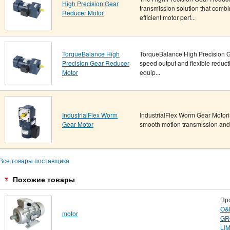
High Precision Gear
transmission solution that comb
Reducer Motor
efficient motor perf...
TorqueBalance High
TorqueBalance High Precision G
Precision Gear Reducer
speed output and flexible reducti
Motor
equip...
IndustrialFlex Worm
IndustrialFlex Worm Gear Motoris
Gear Motor
smooth motion transmission and c
Все товары поставщика
Похожие товары
Пр
O&
motor
GR
LI