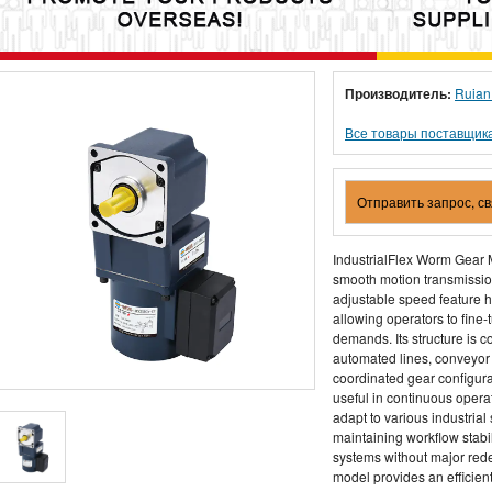
Производитель:
Ruian
Все товары поставщик
Отправить запрос, с
IndustrialFlex Worm Gear M
smooth motion transmission
adjustable speed feature h
allowing operators to fin
demands. Its structure is c
automated lines, conveyor 
coordinated gear configura
useful in continuous operati
adapt to various industrial
maintaining workflow stabili
systems without major rede
model provides an efficient