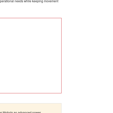
 operational needs while keeping movement
er Motoris an advanced power