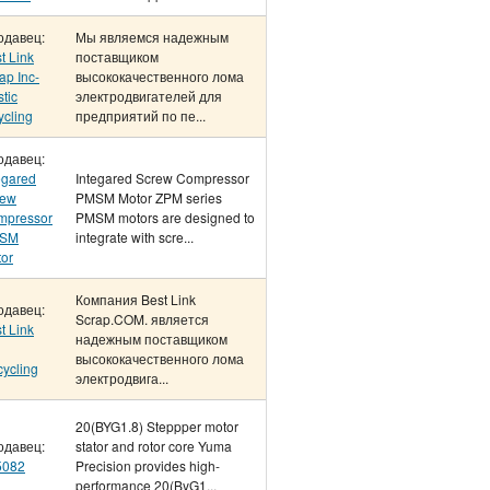
одавец:
Мы являемся надежным
t Link
поставщиком
ap Inc-
высококачественного лома
stic
электродвигателей для
ycling
предприятий по пе...
одавец:
egared
Integared Screw Compressor
rew
PMSM Motor ZPM series
mpressor
PMSM motors are designed to
SM
integrate with scre...
or
Компания Best Link
одавец:
Scrap.COM. является
t Link
надежным поставщиком
высококачественного лома
ycling
электродвига...
20(BYG1.8) Steppper motor
одавец:
stator and rotor core Yuma
5082
Precision provides high-
performance 20(ByG1...