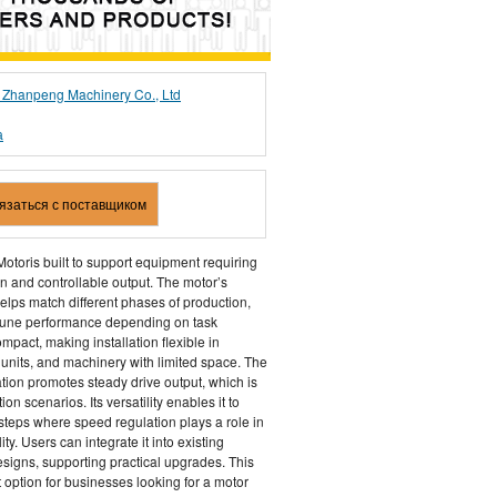
 Zhanpeng Machinery Co., Ltd
а
вязаться с поставщиком
otoris built to support equipment requiring
 and controllable output. The motor’s
elps match different phases of production,
e-tune performance depending on task
ompact, making installation flexible in
units, and machinery with limited space. The
tion promotes steady drive output, which is
on scenarios. Its versatility enables it to
 steps where speed regulation plays a role in
ty. Users can integrate it into existing
signs, supporting practical upgrades. This
 option for businesses looking for a motor