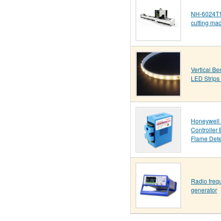
NH-6024T1 
cutting ma
Vertical B
LED Strip
Honeywell
Controlle
Flame Dete
Radio freq
generator