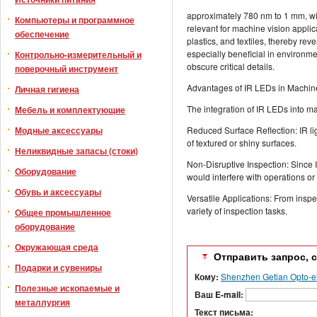
approximately 780 nm to 1 mm, wit
Компьютеры и программное
relevant for machine vision applica
обеспечение
plastics, and textiles, thereby rev
especially beneficial in environmen
Контрольно-измерительный и
obscure critical details.
поверочный инструмент
Advantages of IR LEDs in Machin
Личная гигиена
The integration of IR LEDs into m
Мебель и комплектующие
Модные аксессуары
Reduced Surface Reflection: IR lig
of textured or shiny surfaces.
Неликвидные запасы (стоки)
Non-Disruptive Inspection: Since I
Оборудование
would interfere with operations or
Обувь и аксессуары
Versatile Applications: From inspe
variety of inspection tasks.
Общее промышленное
оборудование
Окружающая среда
Отправить запрос, 
Подарки и сувениры
Кому:
Shenzhen Getian Opto-ele
Полезные ископаемые и
Ваш E-mail:
металлургия
Текст письма: