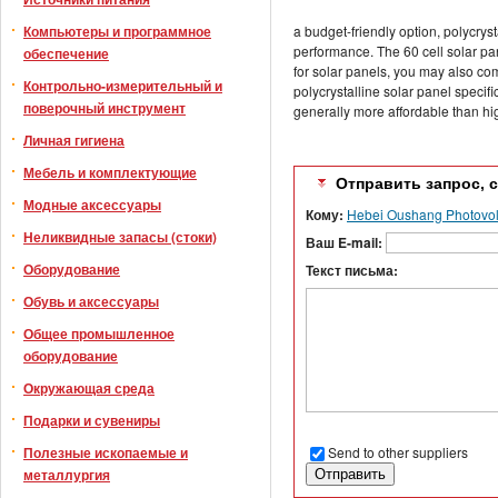
Компьютеры и программное
a budget-friendly option, polycryst
performance. The 60 cell solar pa
обеспечение
for solar panels, you may also com
Контрольно-измерительный и
polycrystalline solar panel specifi
поверочный инструмент
generally more affordable than hi
Личная гигиена
Мебель и комплектующие
Отправить запрос, 
Модные аксессуары
Кому:
Hebei Oushang Photovolt
Неликвидные запасы (стоки)
Ваш E-mail:
Оборудование
Текст письма:
Обувь и аксессуары
Общее промышленное
оборудование
Окружающая среда
Подарки и сувениры
Send to other suppliers
Полезные ископаемые и
металлургия