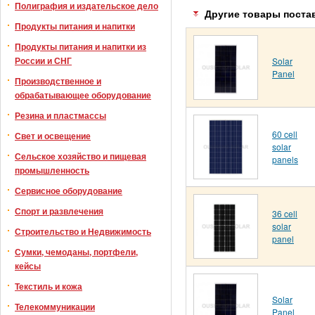
Полиграфия и издательское дело
Другие товары поста
Продукты питания и напитки
Продукты питания и напитки из
России и СНГ
Solar
Panel
Производственное и
обрабатывающее оборудование
Резина и пластмассы
60 cell
Свет и освещение
solar
Сельское хозяйство и пищевая
panels
промышленность
Сервисное оборудование
Спорт и развлечения
36 cell
solar
Строительство и Недвижимость
panel
Сумки, чемоданы, портфели,
кейсы
Текстиль и кожа
Solar
Телекоммуникации
Panel