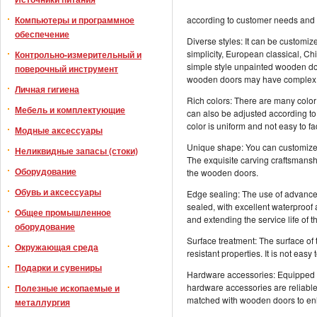
Компьютеры и программное
according to customer needs and
обеспечение
Diverse styles: It can be customi
simplicity, European classical, Chi
Контрольно-измерительный и
simple style unpainted wooden doo
поверочный инструмент
wooden doors may have complex c
Личная гигиена
Rich colors: There are many color 
Мебель и комплектующие
can also be adjusted according to
color is uniform and not easy to f
Модные аксессуары
Unique shape: You can customize 
Неликвидные запасы (стоки)
The exquisite carving craftsmansh
Оборудование
the wooden doors.
Обувь и аксессуары
Edge sealing: The use of advance
sealed, with excellent waterproof 
Общее промышленное
and extending the service life of 
оборудование
Surface treatment: The surface of 
Окружающая среда
resistant properties. It is not eas
Подарки и сувениры
Hardware accessories: Equipped wi
hardware accessories are reliable 
Полезные ископаемые и
matched with wooden doors to enh
металлургия