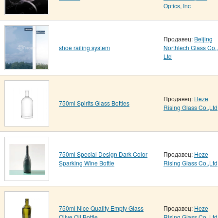
Optics, Inc
Продавец:
Beijing
shoe railing system
Northtech Glass Co.,
Ltd
Продавец:
Heze
750ml Spirits Glass Bottles
Rising Glass Co.,Ltd
750ml Special Design Dark Color
Продавец:
Heze
Sparking Wine Bottle
Rising Glass Co.,Ltd
750ml Nice Quality Empty Glass
Продавец:
Heze
Olive Oil Bottle
Rising Glass Co.,Ltd