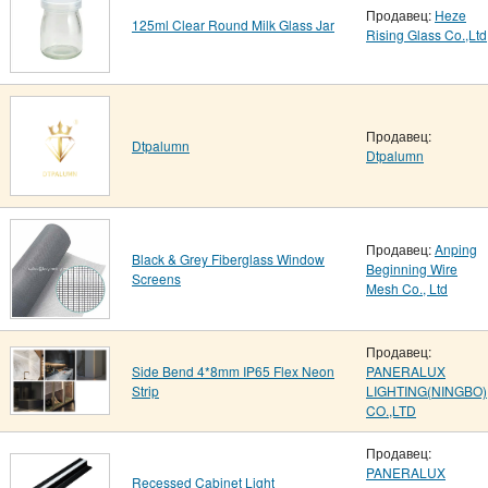
Продавец:
Heze
125ml Clear Round Milk Glass Jar
Rising Glass Co.,Ltd
Продавец:
Dtpalumn
Dtpalumn
Продавец:
Anping
Black & Grey Fiberglass Window
Beginning Wire
Screens
Mesh Co., Ltd
Продавец:
Side Bend 4*8mm IP65 Flex Neon
PANERALUX
Strip
LIGHTING(NINGBO)
CO.,LTD
Продавец:
PANERALUX
Recessed Cabinet Light