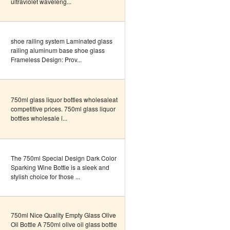
ultraviolet waveleng...
shoe railing system Laminated glass
railing aluminum base shoe glass
Frameless Design: Prov...
750ml glass liquor bottles wholesaleat
competitive prices. 750ml glass liquor
bottles wholesale i...
The 750ml Special Design Dark Color
Sparking Wine Bottle is a sleek and
stylish choice for those ...
750ml Nice Quality Empty Glass Olive
Oil Bottle A 750ml olive oil glass bottle