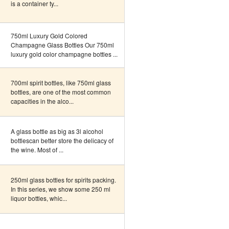
is a container ty...
750ml Luxury Gold Colored
Champagne Glass Bottles Our 750ml
luxury gold color champagne bottles ...
700ml spirit bottles, like 750ml glass
bottles, are one of the most common
capacities in the alco...
A glass bottle as big as 3l alcohol
bottlescan better store the delicacy of
the wine. Most of ...
250ml glass bottles for spirits packing.
In this series, we show some 250 ml
liquor bottles, whic...