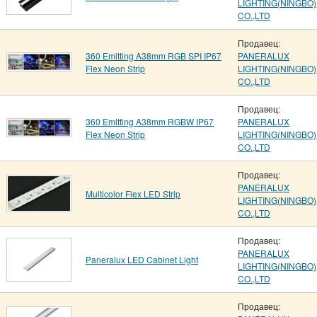
LIGHTING(NINGBO)
CO.,LTD
Продавец:
360 Emitting A38mm RGB SPI IP67
PANERALUX
Flex Neon Strip
LIGHTING(NINGBO)
CO.,LTD
Продавец:
360 Emitting A38mm RGBW IP67
PANERALUX
Flex Neon Strip
LIGHTING(NINGBO)
CO.,LTD
Продавец:
PANERALUX
Multicolor Flex LED Strip
LIGHTING(NINGBO)
CO.,LTD
Продавец:
PANERALUX
Paneralux LED Cabinet Light
LIGHTING(NINGBO)
CO.,LTD
Продавец: