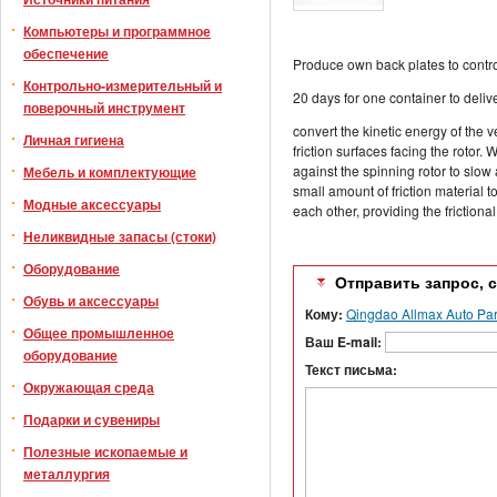
Компьютеры и программное
обеспечение
Produce own back plates to control
Контрольно-измерительный и
20 days for one container to deliv
поверочный инструмент
convert the kinetic energy of the v
Личная гигиена
friction surfaces facing the rotor
against the spinning rotor to slow 
Мебель и комплектующие
small amount of friction material t
Модные аксессуары
each other, providing the frictional
Неликвидные запасы (стоки)
Оборудование
Отправить запрос, 
Обувь и аксессуары
Кому:
Qingdao Allmax Auto Part
Общее промышленное
Ваш E-mail:
оборудование
Текст письма:
Окружающая среда
Подарки и сувениры
Полезные ископаемые и
металлургия