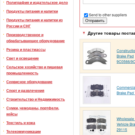
Полиграфия и издательское дело
Продукты питания и напитки
Send to other suppliers
Продукты питания и напитки из
России и СНГ
Другие товары поста
Производственное и
обрабатывающее оборудование
Резина и пластмассы
Constructi
Brake Pad
Свет и освещение
9C0566/9
Сельское хозяйство и пищевая
промышленность
Сервисное оборудование
Commercial
Спорт и развлечения
Brake Pad
Строительство и Недвижимость
Сумки, чемоданы, портфели,
кейсы
Wholesale
Текстиль и кожа
Vehicle B
29115
Телекоммуникации