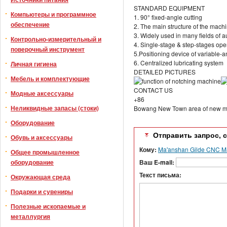
STANDARD EQUIPMENT
Компьютеры и программное
1. 90° fixed-angle cutting
обеспечение
2. The main structure of the mach
3. Widely used in many fields of 
Контрольно-измерительный и
4. Single-stage & step-stages ope
поверочный инструмент
5.Positioning device of variable-a
6. Centralized lubricating system
Личная гигиена
DETAILED PICTURES
Мебель и комплектующие
CONTACT US
Модные аксессуары
+86
Неликвидные запасы (стоки)
Bowang New Town area of new mate
Оборудование
Отправить запрос, 
Обувь и аксессуары
Кому:
Ma'anshan Gilde CNC Ma
Общее промышленное
Ваш E-mail:
оборудование
Текст письма:
Окружающая среда
Подарки и сувениры
Полезные ископаемые и
металлургия