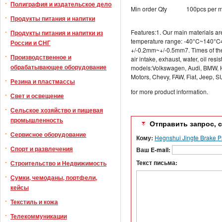
Полиграфия и издательское дело
Min order Qty
100pcs per 
Продукты питания и напитки
Features:1. Our main materials 
Продукты питания и напитки из
temperature range: -40°C~140°C4
России и СНГ
+/-0.2mm~+/-0.5mm7. Times of the
Производственное и
air intake, exhaust, water, oil res
обрабатывающее оборудование
models:Volkswagen, Audi, BMW, 
Motors, Chevy, FAW, Fiat, Jee
Резина и пластмассы
for more product information.
Свет и освещение
Сельское хозяйство и пищевая
промышленность
Отправить запрос, 
Сервисное оборудование
Кому:
Hegnshui Jingte Brake Pa
Спорт и развлечения
Ваш E-mail:
Текст письма:
Строительство и Недвижимость
Сумки, чемоданы, портфели,
кейсы
Текстиль и кожа
Телекоммуникации