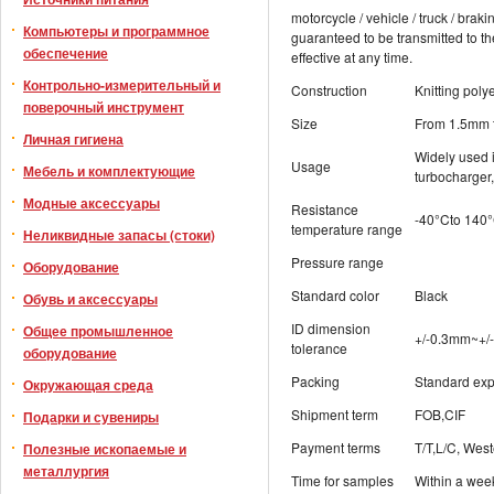
motorcycle / vehicle / truck / brak
Компьютеры и программное
guaranteed to be transmitted to th
обеспечение
effective at any time.
Контрольно-измерительный и
Construction
Knitting poly
поверочный инструмент
Size
From 1.5mm 
Личная гигиена
Widely used i
Usage
Мебель и комплектующие
turbocharger,
Модные аксессуары
Resistance
-40°Cto 140
temperature range
Неликвидные запасы (стоки)
Pressure range
Оборудование
Standard color
Black
Обувь и аксессуары
ID dimension
Общее промышленное
+/-0.3mm~+/
tolerance
оборудование
Packing
Standard exp
Окружающая среда
Shipment term
FOB,CIF
Подарки и сувениры
Payment terms
T/T,L/C, Wes
Полезные ископаемые и
металлургия
Time for samples
Within a wee