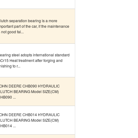
lutch separation bearing is a more
mportant part of the car, if the maintenance
s not good fai...
earing steel adopts international standard
Cr15 Heat treatment after forging and
inishing to r...
OHN DEERE CHB090 HYDRAULIC
LUTCH BEARING Model SIZE(CM)
HB090 ...
OHN DEERE CHB014 HYDRAULIC
LUTCH BEARING Model SIZE(CM)
HB014 ...