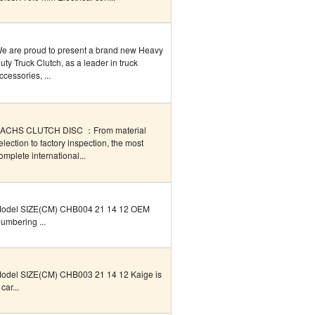
e are proud to present a brand new Heavy
uty Truck Clutch, as a leader in truck
ccessories, ...
ACHS CLUTCH DISC ：From material
election to factory inspection, the most
omplete international...
odel SIZE(CM) CHB004 21 14 12 OEM
umbering ...
odel SIZE(CM) CHB003 21 14 12 Kaige is
 car...