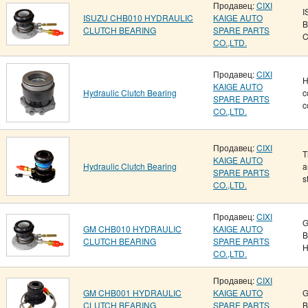
Продавец:
CIXI
I
ISUZU CHB010 HYDRAULIC
KAIGE AUTO
B
CLUTCH BEARING
SPARE PARTS
C
CO.,LTD.
Продавец:
CIXI
H
KAIGE AUTO
Hydraulic Clutch Bearing
c
SPARE PARTS
c
CO.,LTD.
Продавец:
CIXI
T
KAIGE AUTO
Hydraulic Clutch Bearing
a
SPARE PARTS
s
CO.,LTD.
Продавец:
CIXI
G
GM CHB010 HYDRAULIC
KAIGE AUTO
B
CLUTCH BEARING
SPARE PARTS
H
CO.,LTD.
Продавец:
CIXI
GM CHB001 HYDRAULIC
KAIGE AUTO
G
CLUTCH BEARING
SPARE PARTS
B