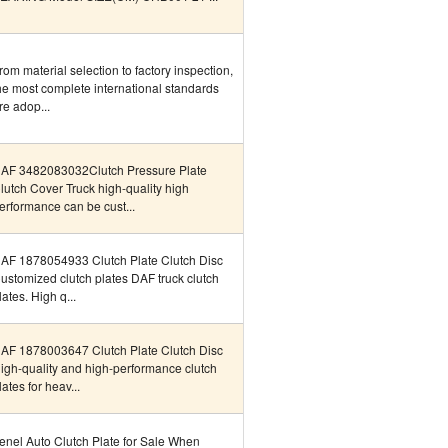
rom material selection to factory inspection,
he most complete international standards
re adop...
AF 3482083032Clutch Pressure Plate
lutch Cover Truck high-quality high
erformance can be cust...
AF 1878054933 Clutch Plate Clutch Disc
ustomized clutch plates DAF truck clutch
lates. High q...
AF 1878003647 Clutch Plate Clutch Disc
igh-quality and high-performance clutch
lates for heav...
enel Auto Clutch Plate for Sale When