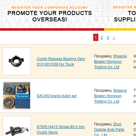
1
2
3
>
Продавец:
Shaanxi
A
Clutch Release Bearing Oem
Bowen Hongyun
i
3151001039 For Truck
Trading Co. Ltd
s
Продавец:
Shaanxi
T
SACHS brand clutch set
Bowen Hongyun
m
Trading Co. Ltd
p
Продавец:
Zhuji
P
9700514410 Stroke:85.0 mm
Oubote Auto Parts
C
Clutch Servo
Co., Ltd.
h