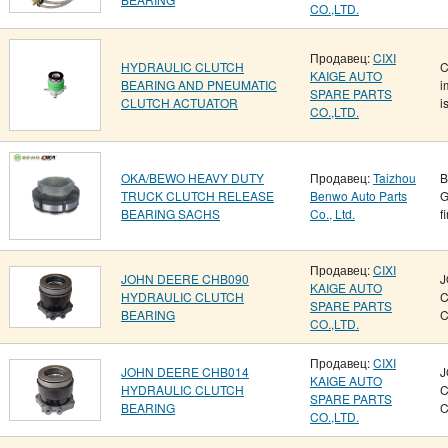
CO.,LTD.
Продавец:
CIXI
HYDRAULIC CLUTCH
C
KAIGE AUTO
BEARING AND PNEUMATIC
i
SPARE PARTS
CLUTCH ACTUATOR
i
CO.,LTD.
OKA/BEWO HEAVY DUTY
Продавец:
Taizhou
B
TRUCK CLUTCH RELEASE
Benwo Auto Parts
G
BEARING SACHS
Co., Ltd.
f
Продавец:
CIXI
JOHN DEERE CHB090
J
KAIGE AUTO
HYDRAULIC CLUTCH
C
SPARE PARTS
BEARING
C
CO.,LTD.
Продавец:
CIXI
JOHN DEERE CHB014
J
KAIGE AUTO
HYDRAULIC CLUTCH
C
SPARE PARTS
BEARING
C
CO.,LTD.