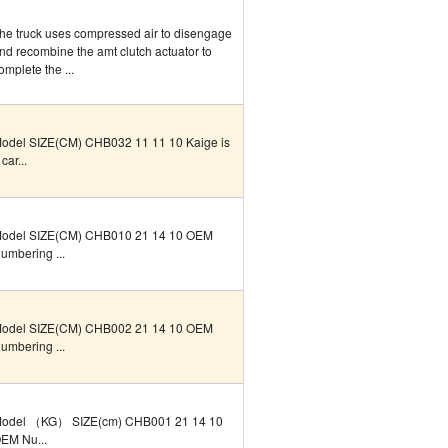
he truck uses compressed air to disengage
nd recombine the amt clutch actuator to
omplete the ...
odel SIZE(CM) CHB032 11 11 10 Kaige is
 car...
odel SIZE(CM) CHB010 21 14 10 OEM
umbering ...
odel SIZE(CM) CHB002 21 14 10 OEM
umbering ...
odel （KG） SIZE(cm) CHB001 21 14 10
EM Nu...