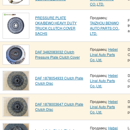
CO.,LTD.
PRESSURE PLATE
Продавец:
F
OKA/BEWO HEAVY DUTY
TAIZHOU BENWO
t
TRUCK CLUTCH COVER
AUTO PARTS CO.,
a
SACHS
LTD.
Продавец:
Hebei
D
DAF 3482083032 Clutch
Linal Auto Parts
C
Pressure Plate Clutch Cover
Co.,Ltd.
p
Продавец:
Hebei
D
DAF 1878054933 Clutch Plate
Linal Auto Parts
C
Clutch Disc
Co.,Ltd.
p
Продавец:
Hebei
D
DAF 1878003647 Clutch Plate
Linal Auto Parts
H
Clutch Disc
Co.,Ltd.
p
Продавец:
Hebei
L