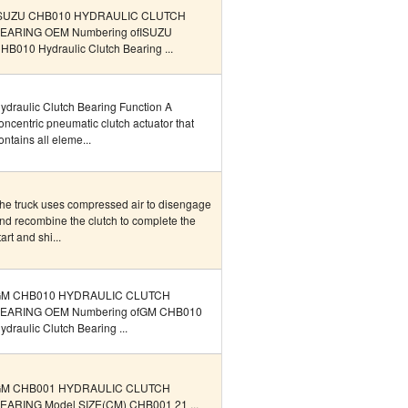
SUZU CHB010 HYDRAULIC CLUTCH
EARING OEM Numbering ofISUZU
HB010 Hydraulic Clutch Bearing ...
ydraulic Clutch Bearing Function A
oncentric pneumatic clutch actuator that
ontains all eleme...
he truck uses compressed air to disengage
nd recombine the clutch to complete the
tart and shi...
M CHB010 HYDRAULIC CLUTCH
EARING OEM Numbering ofGM CHB010
ydraulic Clutch Bearing ...
M CHB001 HYDRAULIC CLUTCH
EARING Model SIZE(CM) CHB001 21 ...