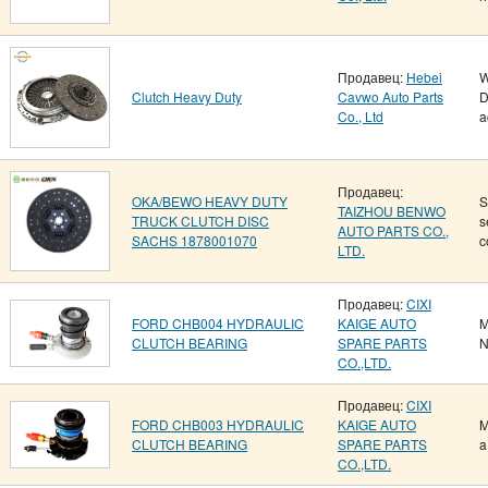
Продавец:
Hebei
W
Clutch Heavy Duty
Cavwo Auto Parts
D
Co., Ltd
a
Продавец:
OKA/BEWO HEAVY DUTY
S
TAIZHOU BENWO
TRUCK CLUTCH DISC
s
AUTO PARTS CO.,
SACHS 1878001070
c
LTD.
Продавец:
CIXI
FORD CHB004 HYDRAULIC
KAIGE AUTO
M
CLUTCH BEARING
SPARE PARTS
N
CO.,LTD.
Продавец:
CIXI
FORD CHB003 HYDRAULIC
KAIGE AUTO
M
CLUTCH BEARING
SPARE PARTS
a
CO.,LTD.