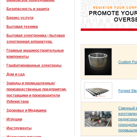
Безопасность и защита
Бизнес-услуги
Бытовая техника
Бытовая электроника | бытовая
электронная аппаратура.
Главные машиностроительные
компоненты
Custom For
Графитированные электроды
Дом и сад
Заводы и промышленные/
производственные предприятия,
Forged Ste
поставщики и производители
Узбекистана
Сменный в
Здоровье и Медицина
изготовле
Игрушки
редукторо
горнодоб
Инструменты
промышлен
Источники питания