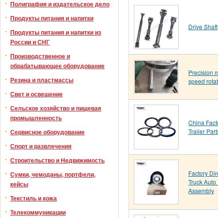
Полиграфия и издательское дело
Продукты питания и напитки
Drive Shaft
Продукты питания и напитки из
России и СНГ
Производственное и
обрабатывающее оборудование
Precision m
Резина и пластмассы
speed rota
Свет и освещение
Сельское хозяйство и пищевая
промышленность
China Fact
Trailer Par
Сервисное оборудование
Спорт и развлечения
Строительство и Недвижимость
Factory Di
Сумки, чемоданы, портфели,
Truck Auto
кейсы
Assembly
Текстиль и кожа
Телекоммуникации