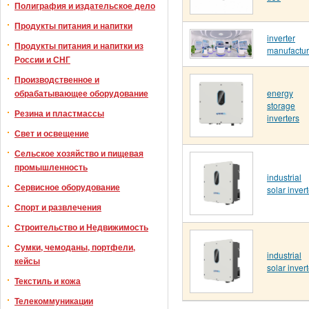
Полиграфия и издательское дело
Продукты питания и напитки
inverter
Продукты питания и напитки из
manufactur
России и СНГ
Производственное и
energy
обрабатывающее оборудование
storage
Резина и пластмассы
inverters
Свет и освещение
Сельское хозяйство и пищевая
промышленность
industrial
Сервисное оборудование
solar invert
Спорт и развлечения
Строительство и Недвижимость
Сумки, чемоданы, портфели,
industrial
кейсы
solar invert
Текстиль и кожа
Телекоммуникации