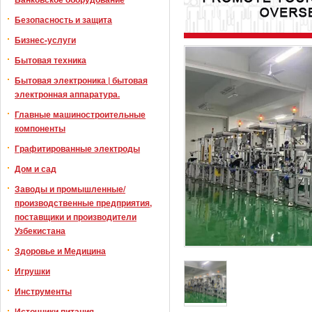
Безопасность и защита
Бизнес-услуги
Бытовая техника
Бытовая электроника | бытовая
электронная аппаратура.
Главные машиностроительные
компоненты
Графитированные электроды
Дом и сад
Заводы и промышленные/
производственные предприятия,
поставщики и производители
Узбекистана
Здоровье и Медицина
Игрушки
Инструменты
Источники питания