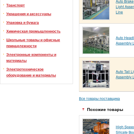
Auto Brake
Транспорт
Light Asse
Line
Украшения и аксессуары
Упаковка и бумага
Химическая промышленность
Auto Head
Школьные товары и офисные
Assembly 
принадлежности
Электронные компоненты и
материалы
Электротехническое
Auto Tail L
оборудование и материалы
Assembly 
Все товары поставщика
Похожие товары
High Spee
Silicate Bo