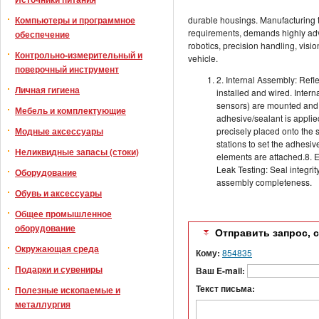
Компьютеры и программное
durable housings. Manufacturing t
requirements, demands highly ad
обеспечение
robotics, precision handling, visio
Контрольно-измерительный и
vehicle.
поверочный инструмент
2. Internal Assembly: Refl
Личная гигиена
installed and wired. Intern
sensors) are mounted and 
Мебель и комплектующие
adhesive/sealant is applie
Модные аксессуары
precisely placed onto the
stations to set the adhesi
Неликвидные запасы (стоки)
elements are attached.8. Ele
Leak Testing: Seal integrit
Оборудование
assembly completeness.
Обувь и аксессуары
Общее промышленное
оборудование
Отправить запрос, 
Окружающая среда
Кому:
854835
Подарки и сувениры
Ваш E-mail:
Текст письма:
Полезные ископаемые и
металлургия