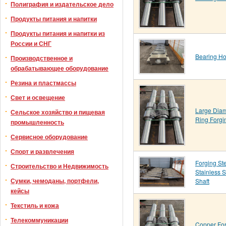
Полиграфия и издательское дело
Продукты питания и напитки
Продукты питания и напитки из
России и СНГ
Bearing H
Производственное и
обрабатывающее оборудование
Резина и пластмассы
Свет и освещение
Large Diam
Сельское хозяйство и пищевая
Ring Forgi
промышленность
Сервисное оборудование
Спорт и развлечения
Forging St
Строительство и Недвижимость
Stainless S
Сумки, чемоданы, портфели,
Shaft
кейсы
Текстиль и кожа
Телекоммуникации
Copper Fo