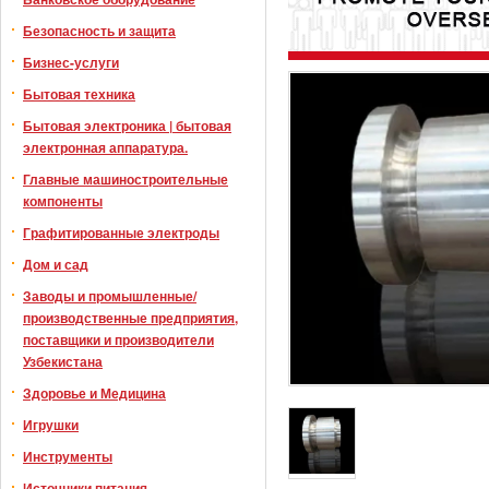
Безопасность и защита
Бизнес-услуги
Бытовая техника
Бытовая электроника | бытовая
электронная аппаратура.
Главные машиностроительные
компоненты
Графитированные электроды
Дом и сад
Заводы и промышленные/
производственные предприятия,
поставщики и производители
Узбекистана
Здоровье и Медицина
Игрушки
Инструменты
Источники питания