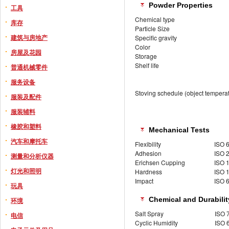
Powder Properties
工具
Chemical type
库存
Particle Size
建筑与房地产
Specific gravity
Color
房屋及花园
Storage
Shelf life
普通机械零件
服务设备
Stoving schedule (object tempera
服装及配件
服装辅料
橡胶和塑料
Mechanical Tests
汽车和摩托车
Flexibility
ISO 
Adhesion
ISO 
测量和分析仪器
Erichsen Cupping
ISO 
灯光和照明
Hardness
ISO 
Impact
ISO 
玩具
Chemical and Durabilit
环境
Salt Spray
ISO 
电信
Cyclic Humidity
ISO 