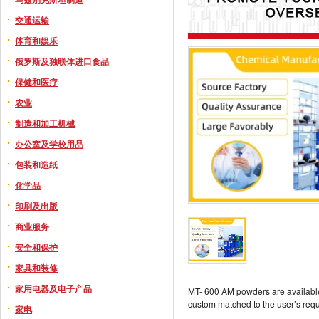
交通运输
体育和娱乐
俄罗斯及独联体进口食品
保健和医疗
农业
制造和加工机械
办公室及学校用品
包装和造纸
化学品
印刷及出版
商业服务
安全和保护
家具和装修
家用电器及电子产品
MT- 600 AM powders are available i
custom matched to the user’s req
家电