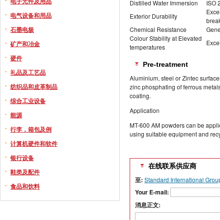
电子元件及用品
Distilled Water Immersion
ISO 
Excel
电气设备和用品
Exterior Durability
break
Chemical Resistance
Gener
石墨电极
Colour Stability at Elevated
Excel
矿产和冶金
temperatures
硬件
Pre-treatment
礼品及工艺品
Aluminium, steel or Zintec surface
纺织品和皮革制品
zinc phosphating of ferrous meta
coating.
综合工业设备
Application
能源
MT-600 AM powders can be applie
行李，箱包及例
using suitable equipment and recy
计算机硬件和软件
银行设备
在线联系供应商
鞋类及配件
至:
Standard International Grou
食品和饮料
Your E-mail:
消息正文: