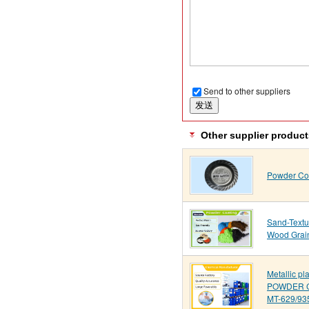
Send to other suppliers
Other supplier product
Powder Co
Sand-Text
Wood Grai
Metallic pl
POWDER 
MT-629/93