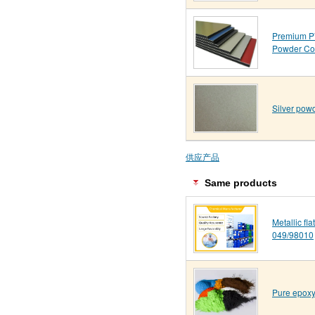
Premium 
Powder Co
Silver pow
供应产品
Same products
Metallic fl
049/98010
Pure epoxy